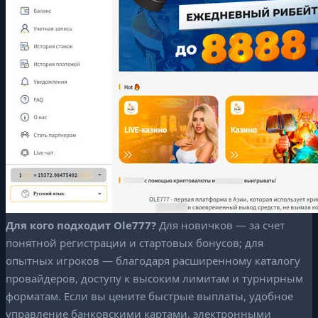
Для кого подходит Ole777?
Для новичков — за счет
понятной регистрации и стартовых бонусов; для
опытных игроков — благодаря расширенному каталогу
провайдеров, доступу к высоким лимитам и турнирным
форматам. Если вы цените быстрые выплаты, удобное
управление банковскими картами, электронными