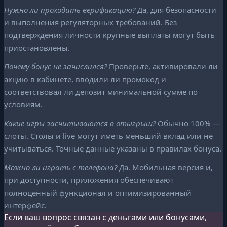
Нужно ли проходить верификацию?
Да, для безопасности
и выполнения регуляторных требований. Без
подтверждения личности крупные выплаты могут быть
приостановлены.
Почему бонус не зачислился?
Проверьте, активировали ли
акцию в кабинете, вводили ли промокод и
соответствовал ли депозит минимальной сумме по
условиям.
Какие игры засчитываются в отыгрыш?
Обычно 100% —
слоты. Столы и live могут иметь меньший вклад или не
учитываться. Точные данные указаны в правилах бонуса.
Можно ли играть с телефона?
Да. Мобильная версия и,
при доступности, приложения обеспечивают
полноценный функционал и оптимизированный
интерфейс.
Если ваш вопрос связан с деньгами или бонусами,