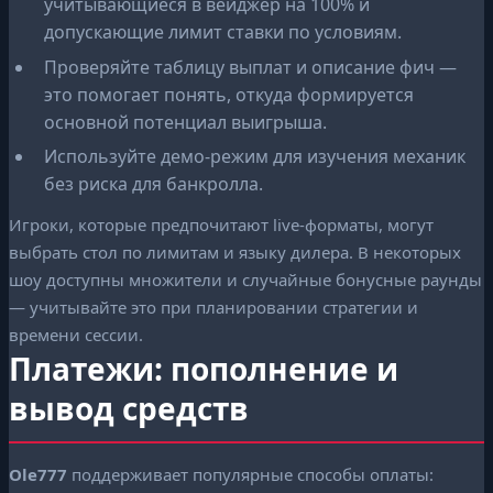
учитывающиеся в вейджер на 100% и
допускающие лимит ставки по условиям.
Проверяйте таблицу выплат и описание фич —
это помогает понять, откуда формируется
основной потенциал выигрыша.
Используйте демо-режим для изучения механик
без риска для банкролла.
Игроки, которые предпочитают live-форматы, могут
выбрать стол по лимитам и языку дилера. В некоторых
шоу доступны множители и случайные бонусные раунды
— учитывайте это при планировании стратегии и
времени сессии.
Платежи: пополнение и
вывод средств
Ole777
поддерживает популярные способы оплаты: