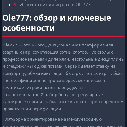
9
.
Итоги: стоит ли играть в Ole777
Ole777: обзор и ключевые
особенности
Ole777
— это многофункциональная платформа для
азартных игр, сочетающая сотни слотов, live-столы с
профессиональными дилерами, настольные дисциплины
и спецрежимы с джекпотами. Сервис делает ставку на
комфорт: удобная навигация, быстрый поиск игр, гибкая
система фильтров по провайдерам, механикам и
тематикам. Игроки ценят площадку за
сбалансированный набор бонусов, регулярные
турнирные сетки и стабильные выплаты при корректном
прохождении верификации.
Платформа ориентирована на международную
аудиторию и предоставляет несколько языковых версий