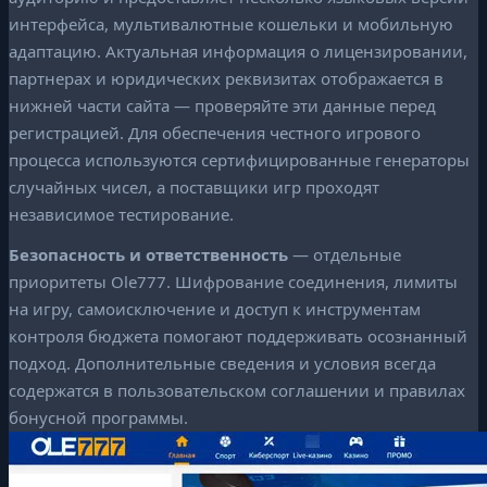
интерфейса, мультивалютные кошельки и мобильную
адаптацию. Актуальная информация о лицензировании,
партнерах и юридических реквизитах отображается в
нижней части сайта — проверяйте эти данные перед
регистрацией. Для обеспечения честного игрового
процесса используются сертифицированные генераторы
случайных чисел, а поставщики игр проходят
независимое тестирование.
Безопасность и ответственность
— отдельные
приоритеты Ole777. Шифрование соединения, лимиты
на игру, самоисключение и доступ к инструментам
контроля бюджета помогают поддерживать осознанный
подход. Дополнительные сведения и условия всегда
содержатся в пользовательском соглашении и правилах
бонусной программы.