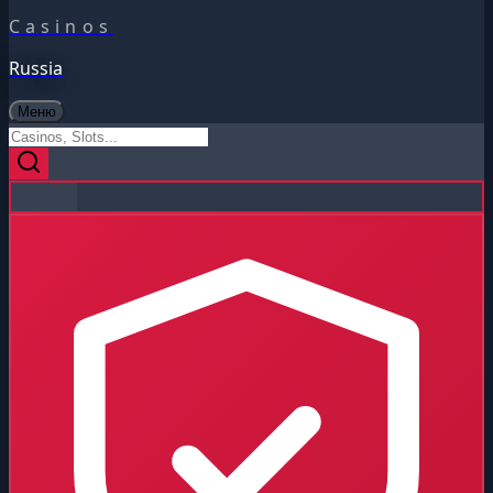
Casinos
Russia
Меню