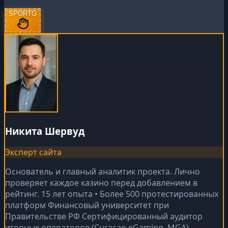
Фриспины
SPORTG
100
Действует до
Бессрочный
слот
Gates of Olympus Super Scatter
Никита Шервуд
Эксперт сайта
Основатель и главный аналитик проекта. Лично
проверяет каждое казино перед добавлением в
рейтинг. 15 лет опыта • Более 500 протестированных
платформ Финансовый университет при
Правительстве РФ Сертифицированный аудитор
игорных операторов (Curacao eGaming, MGA)