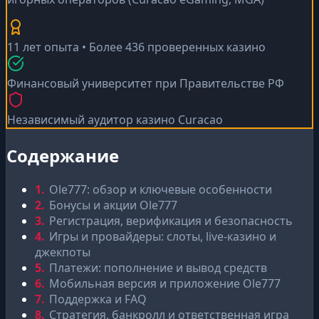
11 лет опыта • Более 436 проверенных казино
Финансовый университет при Правительстве РФ
Независимый аудитор казино Curacao
Содержание
1
.
Ole777: обзор и ключевые особенности
2
.
Бонусы и акции Ole777
3
.
Регистрация, верификация и безопасность
4
.
Игры и провайдеры: слоты, live-казино и
джекпоты
5
.
Платежи: пополнение и вывод средств
6
.
Мобильная версия и приложение Ole777
7
.
Поддержка и FAQ
8
.
Стратегия, банкролл и ответственная игра