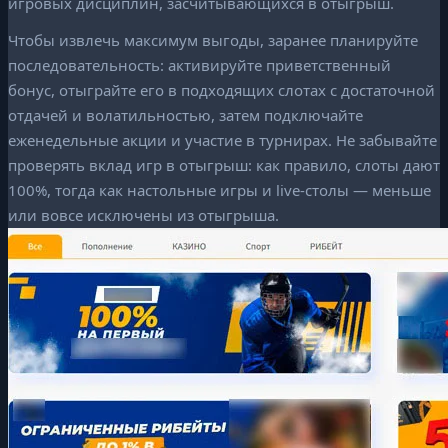
игровых дисциплин, засчитывающихся в отыгрыш.
Чтобы извлечь максимум выгоды, заранее планируйте
последовательность: активируйте приветственный
бонус, отыграйте его в подходящих слотах с достаточной
отдачей и волатильностью, затем подключайте
еженедельные акции и участие в турнирах. Не забывайте
проверять вклад игр в отыгрыш: как правило, слоты дают
100%, тогда как настольные игры и live-столы — меньше
или вовсе исключены из отыгрыша.