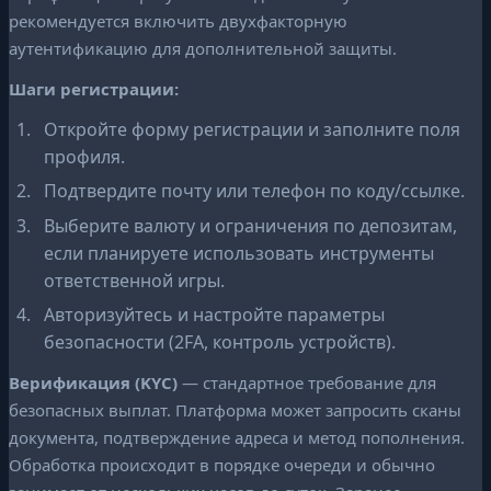
рекомендуется включить двухфакторную
аутентификацию для дополнительной защиты.
Шаги регистрации:
Откройте форму регистрации и заполните поля
профиля.
Подтвердите почту или телефон по коду/ссылке.
Выберите валюту и ограничения по депозитам,
если планируете использовать инструменты
ответственной игры.
Авторизуйтесь и настройте параметры
безопасности (2FA, контроль устройств).
Верификация (KYC)
— стандартное требование для
безопасных выплат. Платформа может запросить сканы
документа, подтверждение адреса и метод пополнения.
Обработка происходит в порядке очереди и обычно