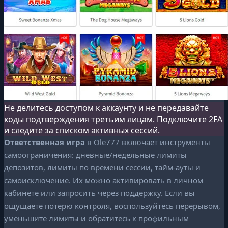
Не делитесь доступом к аккаунту и не передавайте
коды подтверждения третьим лицам. Подключите 2FA
и следите за списком активных сессий.
Ответственная игра
в Ole777 включает инструменты
самоограничения: дневные/недельные лимиты
депозитов, лимиты по времени сессии, тайм-ауты и
самоисключение. Их можно активировать в личном
кабинете или запросить через поддержку. Если вы
ощущаете потерю контроля, воспользуйтесь перерывом,
уменьшите лимиты и обратитесь к профильным