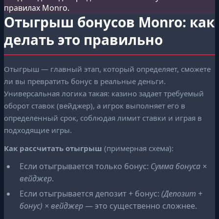
правилах Monro.
Отыгрыш бонусов Monro: как
делать это правильно
Отыгрыш — главный этап, который определяет, сможете
ли вы превратить бонус в реальные деньги.
Универсальная логика такая: казино задает требуемый
оборот ставок (вейджер), а игрок выполняет его в
определенный срок, соблюдая лимит ставки и играя в
подходящие игры.
Как рассчитать отыгрыш
(примерная схема):
Если отыгрывается только бонус:
Сумма бонуса ×
вейджер
.
Если отыгрывается депозит + бонус:
(Депозит +
бонус) × вейджер
— это существенно сложнее.