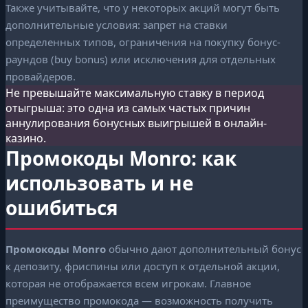
Также учитывайте, что у некоторых акций могут быть
дополнительные условия: запрет на ставки
определенных типов, ограничения на покупку бонус-
раундов (buy bonus) или исключения для отдельных
провайдеров.
Не превышайте максимальную ставку в период
отыгрыша: это одна из самых частых причин
аннулирования бонусных выигрышей в онлайн-
казино.
Промокоды Monro: как
использовать и не
ошибиться
Промокоды Monro
обычно дают дополнительный бонус
к депозиту, фриспины или доступ к отдельной акции,
которая не отображается всем игрокам. Главное
преимущество промокода — возможность получить