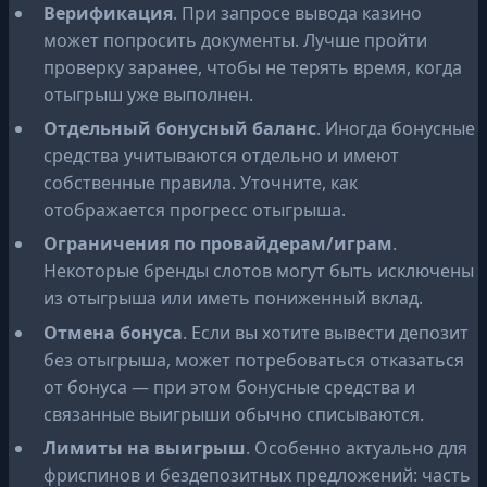
Верификация
. При запросе вывода казино
может попросить документы. Лучше пройти
проверку заранее, чтобы не терять время, когда
отыгрыш уже выполнен.
Отдельный бонусный баланс
. Иногда бонусные
средства учитываются отдельно и имеют
собственные правила. Уточните, как
отображается прогресс отыгрыша.
Ограничения по провайдерам/играм
.
Некоторые бренды слотов могут быть исключены
из отыгрыша или иметь пониженный вклад.
Отмена бонуса
. Если вы хотите вывести депозит
без отыгрыша, может потребоваться отказаться
от бонуса — при этом бонусные средства и
связанные выигрыши обычно списываются.
Лимиты на выигрыш
. Особенно актуально для
фриспинов и бездепозитных предложений: часть