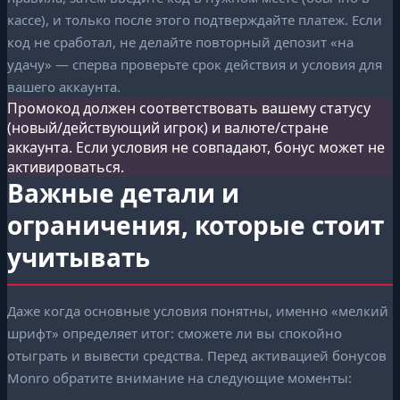
кассе), и только после этого подтверждайте платеж. Если
код не сработал, не делайте повторный депозит «на
удачу» — сперва проверьте срок действия и условия для
вашего аккаунта.
Промокод должен соответствовать вашему статусу
(новый/действующий игрок) и валюте/стране
аккаунта. Если условия не совпадают, бонус может не
активироваться.
Важные детали и
ограничения, которые стоит
учитывать
Даже когда основные условия понятны, именно «мелкий
шрифт» определяет итог: сможете ли вы спокойно
отыграть и вывести средства. Перед активацией бонусов
Monro обратите внимание на следующие моменты: