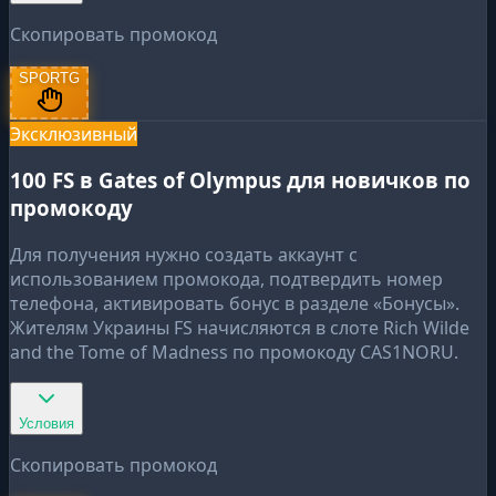
40
Скопировать промокод
Фриспины
SPORTG
100
Эксклюзивный
Действует до
100 FS в Gates of Olympus для новичков по
Бессрочный
промокоду
слот
Для получения нужно создать аккаунт с
Gates of Olympus Super Scatter
использованием промокода, подтвердить номер
телефона, активировать бонус в разделе «Бонусы».
Жителям Украины FS начисляются в слоте Rich Wilde
and the Tome of Madness по промокоду CAS1NORU.
Вейджер
Условия
30
Скопировать промокод
Фриспины