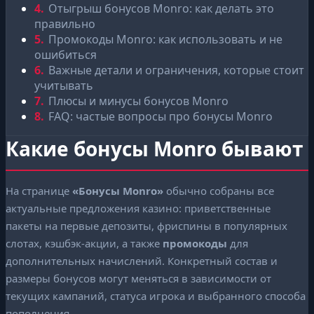
4
.
Отыгрыш бонусов Monro: как делать это
правильно
5
.
Промокоды Monro: как использовать и не
ошибиться
6
.
Важные детали и ограничения, которые стоит
учитывать
7
.
Плюсы и минусы бонусов Monro
8
.
FAQ: частые вопросы про бонусы Monro
Какие бонусы Monro бывают
На странице
«Бонусы Monro»
обычно собраны все
актуальные предложения казино: приветственные
пакеты на первые депозиты, фриспины в популярных
слотах, кэшбэк-акции, а также
промокоды
для
дополнительных начислений. Конкретный состав и
размеры бонусов могут меняться в зависимости от
текущих кампаний, статуса игрока и выбранного способа
пополнения.