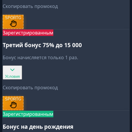
1000
Скопировать промокод
Вейджер
SPORTG
35
Зарегистрированным
Фриспины
Третий бонус 75% до 15 000
400
Бонус начисляется только 1 раз.
Действует до
Бессрочный
Макс. сумма
Условия
15000
Скопировать промокод
Мин. депозит
SPORTG
1000
Зарегистрированным
Вейджер
Бонус на день рождения
40