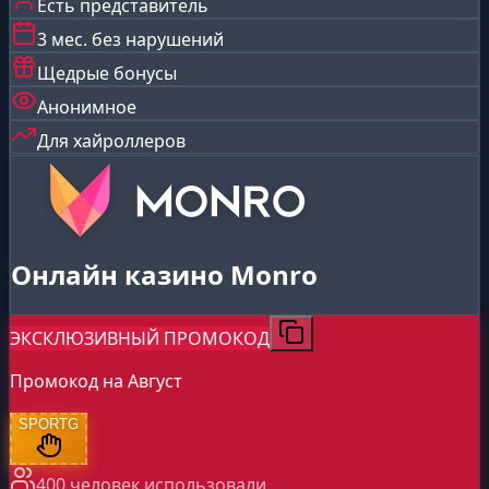
Есть представитель
3
мес. без нарушений
Щедрые бонусы
Анонимное
Для хайроллеров
Онлайн казино
Monro
ЭКСКЛЮЗИВНЫЙ ПРОМОКОД
Промокод на Август
SPORTG
400
человек использовали