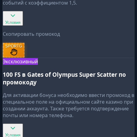
событий с коэффициентом 1,5.
Макс. сумма
Условия
10000
Скопировать промокод
Мин. депозит
SPORTG
1000
Эксклюзивный
Вейджер
100 FS в Gates of Olympus Super Scatter по
10
промокоду
Действует до
Для активации бонуса необходимо ввести промокод в
Бессрочный
специальное поле на официальном сайте казино при
создании аккаунта. Также требуется подтверждение
почты или номера телефона.
Вейджер
Условия