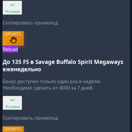
Макс. сумма
Условия
20000
Скопировать промокод
Мин. депозит
SPORTG
2000
Reload
Вейджер
До 135 FS в Savage Buffalo Spirit Megaways
40
еженедельно
Действует до
Бонус доступен только один раз в неделю.
Бессрочный
Необходимо сделать от 4000 за 7 дней.
Мин. депозит
Условия
2000
Скопировать промокод
Вейджер
SPORTG