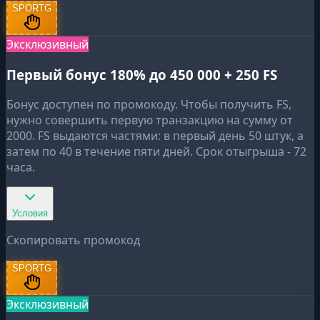
SPORTG
100
Эксклюзивный
Действует до
Первый бонус 180% до 450 000 + 250 FS
Бессрочный
Бонус доступен по промокоду. Чтобы получить FS,
слот
нужно совершить первую транзакцию на сумму от
Gates of Olympus
2000. FS выдаются частями: в первый день 50 штук, а
затем по 40 в течение пяти дней. Срок отыгрыша - 72
часа.
Макс. сумма
Условия
450000
Скопировать промокод
Мин. депозит
SPORTG
2000
Эксклюзивный
Вейджер