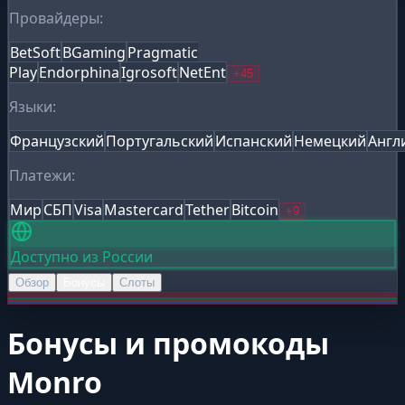
Провайдеры:
BetSoft
BGaming
Pragmatic
Play
Endorphina
Igrosoft
NetEnt
+
45
Языки:
Французский
Португальский
Испанский
Немецкий
Англ
Платежи:
Мир
СБП
Visa
Mastercard
Tether
Bitcoin
+
9
Доступно из России
Обзор
Бонусы
Слоты
Бонусы и промокоды
Monro