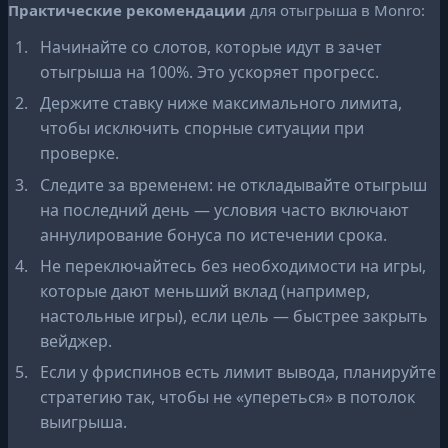
Практические рекомендации
для отыгрыша в Monro:
Начинайте со слотов, которые идут в зачет
отыгрыша на 100%. Это ускоряет прогресс.
Держите ставку ниже максимального лимита,
чтобы исключить спорные ситуации при
проверке.
Следите за временем: не откладывайте отыгрыш
на последний день — условия часто включают
аннулирование бонуса по истечении срока.
Не переключайтесь без необходимости на игры,
которые дают меньший вклад (например,
настольные игры), если цель — быстрее закрыть
вейджер.
Если у фриспинов есть лимит вывода, планируйте
стратегию так, чтобы не «упереться» в потолок
выигрыша.