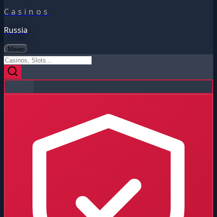
Casinos
Russia
Меню