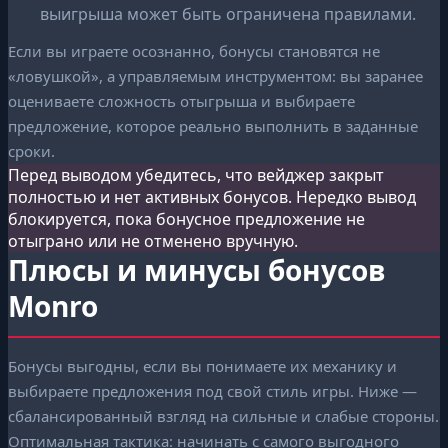
выигрыша может быть ограничена правилами.
Если вы играете осознанно, бонусы становятся не
«ловушкой», а управляемым инструментом: вы заранее
оцениваете сложность отыгрыша и выбираете
предложение, которое реально выполнить в заданные
сроки.
Перед выводом убедитесь, что вейджер закрыт
полностью и нет активных бонусов. Нередко вывод
блокируется, пока бонусное предложение не
отыграно или не отменено вручную.
Плюсы и минусы бонусов
Monro
Бонусы выгодны, если вы понимаете их механику и
выбираете предложения под свой стиль игры. Ниже —
сбалансированный взгляд на сильные и слабые стороны.
Оптимальная тактика: начинать с самого выгодного