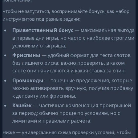
Чтобы не запутаться, воспринимайте бонусы как набор
инструментов под разные задачи:
Приветственный бонус
— максимальная выгода
в первые дни игры, но часто с наиболее строгими
условиями отыгрыша.
Фриспины
— удобный формат для теста слотов
без лишнего риска; важно проверить, в каком
слоте они начисляются и какая ставка за спин.
Промокоды
— точечные предложения, которые
можно активировать вручную, получив прибавку
к депозиту или фриспины.
Кэшбэк
— частичная компенсация проигрышей
за период; обычно проще по условиям, но с
лимитами и правилами расчета.
Ниже — универсальная схема проверки условий, чтобы