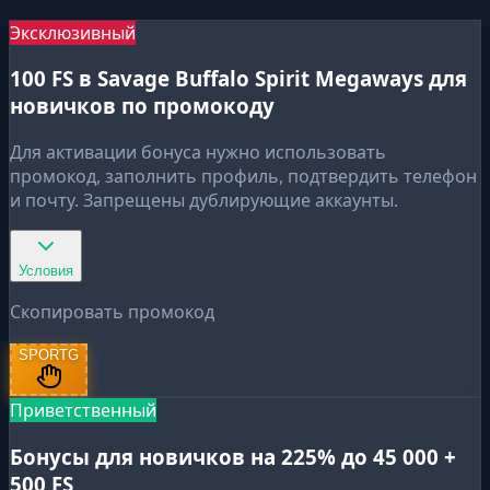
Эксклюзивный
100 FS в Savage Buffalo Spirit Megaways для
новичков по промокоду
Для активации бонуса нужно использовать
промокод, заполнить профиль, подтвердить телефон
и почту. Запрещены дублирующие аккаунты.
Вейджер
Условия
45
Скопировать промокод
Фриспины
SPORTG
100
Приветственный
Действует до
Бонусы для новичков на 225% до 45 000 +
Бессрочный
500 FS