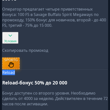
Оператор предлагает четыре приветственных
бонуса: 100 FS в Savage Buffalo Spirit Megaways по
промокоду, 150% бонус для новичков, второй - до 400
FS, третий - 75% до 15 000.
Макс. сумма
Условия
45000
Скопировать промокод
Мин. депозит
SPORTG
1000
Reload
Вейджер
Reload-бонус 50% до 20 000
40
Бонус доступен со второго уровня. Необходимо
Фриспины
сделать от 4000 за неделю. Действителен в течение 72
500
часов после активации.