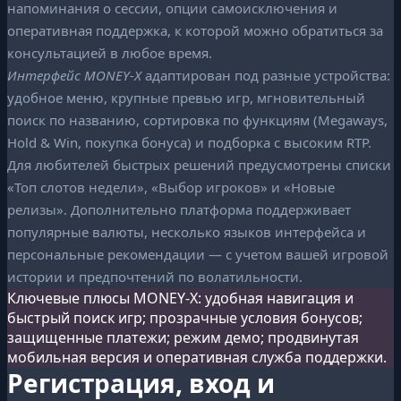
напоминания о сессии, опции самоисключения и
оперативная поддержка, к которой можно обратиться за
консультацией в любое время.
Интерфейс MONEY-X
адаптирован под разные устройства:
удобное меню, крупные превью игр, мгновительный
поиск по названию, сортировка по функциям (Megaways,
Hold & Win, покупка бонуса) и подборка с высоким RTP.
Для любителей быстрых решений предусмотрены списки
«Топ слотов недели», «Выбор игроков» и «Новые
релизы». Дополнительно платформа поддерживает
популярные валюты, несколько языков интерфейса и
персональные рекомендации — с учетом вашей игровой
истории и предпочтений по волатильности.
Ключевые плюсы MONEY-X: удобная навигация и
быстрый поиск игр; прозрачные условия бонусов;
защищенные платежи; режим демо; продвинутая
мобильная версия и оперативная служба поддержки.
Регистрация, вход и