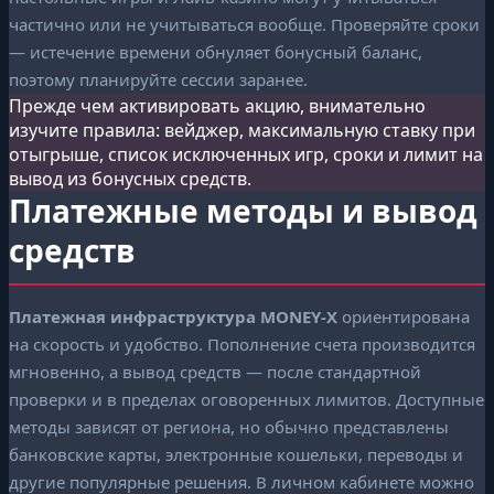
частично или не учитываться вообще. Проверяйте сроки
— истечение времени обнуляет бонусный баланс,
поэтому планируйте сессии заранее.
Прежде чем активировать акцию, внимательно
изучите правила: вейджер, максимальную ставку при
отыгрыше, список исключенных игр, сроки и лимит на
вывод из бонусных средств.
Платежные методы и вывод
средств
Платежная инфраструктура MONEY-X
ориентирована
на скорость и удобство. Пополнение счета производится
мгновенно, а вывод средств — после стандартной
проверки и в пределах оговоренных лимитов. Доступные
методы зависят от региона, но обычно представлены
банковские карты, электронные кошельки, переводы и
другие популярные решения. В личном кабинете можно