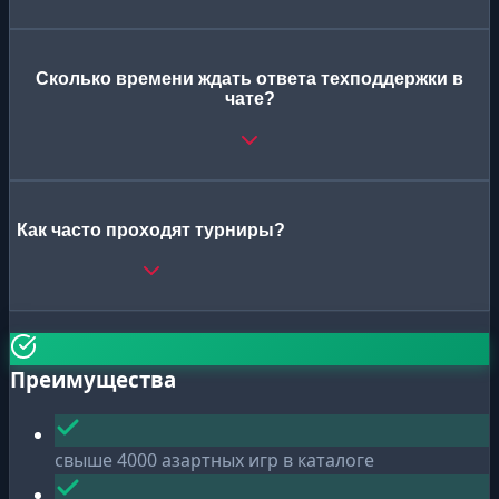
Каждый игрок сам принимает решение, но на
Сколько времени ждать ответа техподдержки в
официальном канале в мессенджере или в соцсетях
чате?
можно узнавать последние новости и получать
промокоды для активации различных бонусов.
Обычно менеджеры саппорта отвечают в течение
Как часто проходят турниры?
нескольких минут. Однако в часы повышенной
нагрузки операторов возникают задержки.
Их оператор казино устраивает регулярно, но
четкого расписания нет. Отслеживать их игроки
Преимущества
могут в соцсетях или периодически открывая раздел
с турнирами.
свыше 4000 азартных игр в каталоге