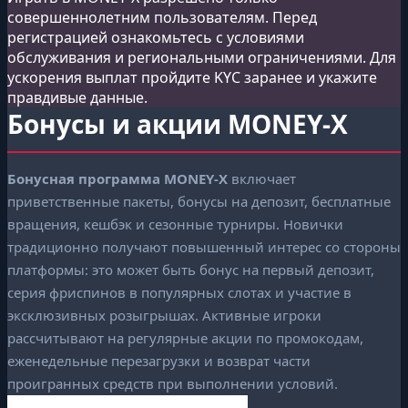
совершеннолетним пользователям. Перед
регистрацией ознакомьтесь с условиями
обслуживания и региональными ограничениями. Для
ускорения выплат пройдите KYC заранее и укажите
правдивые данные.
Бонусы и акции MONEY-X
Бонусная программа MONEY-X
включает
приветственные пакеты, бонусы на депозит, бесплатные
вращения, кешбэк и сезонные турниры. Новички
традиционно получают повышенный интерес со стороны
платформы: это может быть бонус на первый депозит,
серия фриспинов в популярных слотах и участие в
эксклюзивных розыгрышах. Активные игроки
рассчитывают на регулярные акции по промокодам,
еженедельные перезагрузки и возврат части
проигранных средств при выполнении условий.