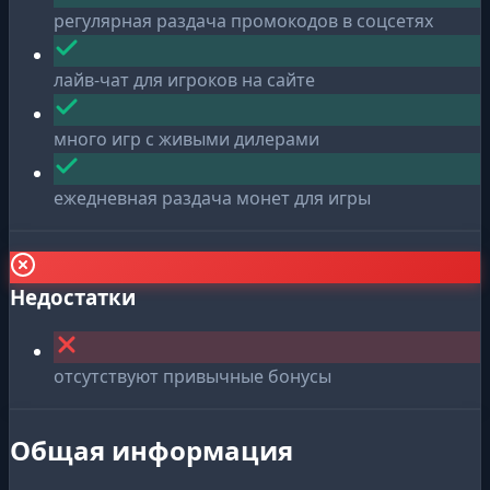
регулярная раздача промокодов в соцсетях
лайв-чат для игроков на сайте
много игр с живыми дилерами
ежедневная раздача монет для игры
Недостатки
отсутствуют привычные бонусы
Общая информация