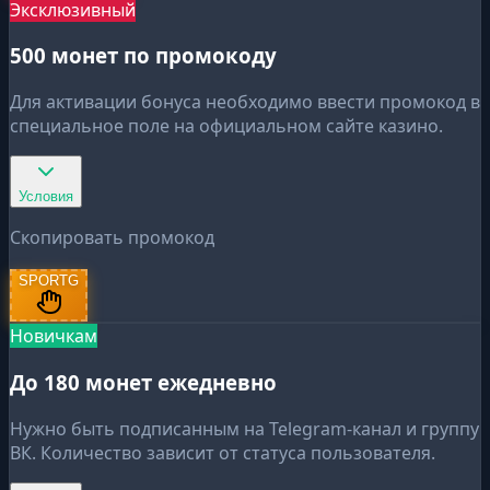
Эксклюзивный
500 монет по промокоду
Для активации бонуса необходимо ввести промокод в
специальное поле на официальном сайте казино.
Действует до
Условия
Бессрочный
Скопировать промокод
SPORTG
Новичкам
До 180 монет ежедневно
Нужно быть подписанным на Telegram-канал и группу
ВК. Количество зависит от статуса пользователя.