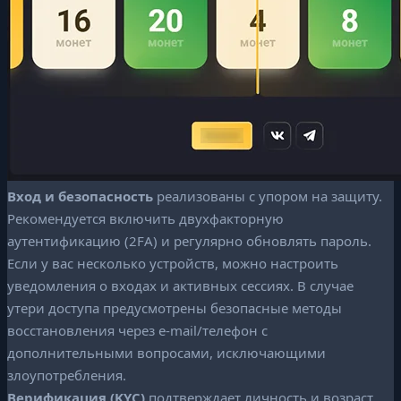
Вход и безопасность
реализованы с упором на защиту.
Рекомендуется включить двухфакторную
аутентификацию (2FA) и регулярно обновлять пароль.
Если у вас несколько устройств, можно настроить
уведомления о входах и активных сессиях. В случае
утери доступа предусмотрены безопасные методы
восстановления через e-mail/телефон с
дополнительными вопросами, исключающими
злоупотребления.
Верификация (KYC)
подтверждает личность и возраст