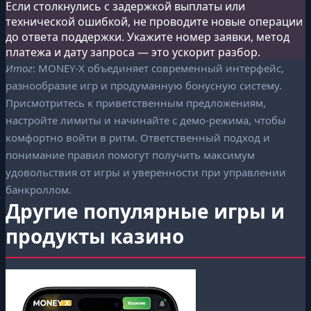
Если столкнулись с задержкой выплаты или
технической ошибкой, не проводите новые операции
до ответа поддержки. Укажите номер заявки, метод
платежа и дату запроса — это ускорит разбор.
Итог
: MONEY-X объединяет современный интерфейс,
разнообразие игр и продуманную бонусную систему.
Присмотритесь к приветственным предложениям,
настройте лимиты и начинайте с демо-режима, чтобы
комфортно войти в ритм. Ответственный подход и
понимание правил помогут получить максимум
удовольствия от игры и уверенности при управлении
банкроллом.
Другие популярные игры и
продукты казино