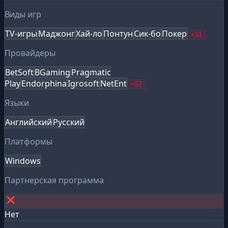
Виды игр
TV-игры
Маджонг
Хай-ло
Понтун
Сик-бо
Покер
+
11
Провайдеры
BetSoft
BGaming
Pragmatic
Play
Endorphina
Igrosoft
NetEnt
+
57
Языки
Английский
Русский
Платформы
Windows
Партнерская программа
Нет