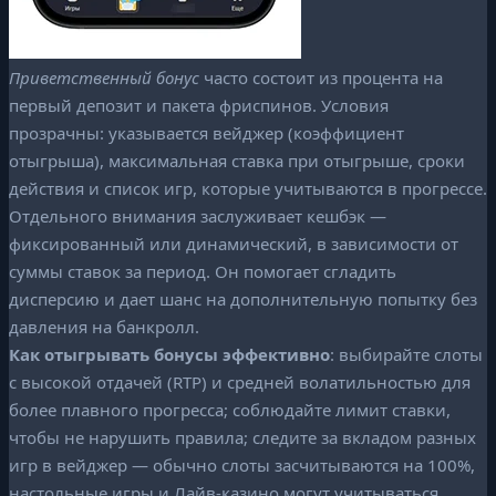
Приветственный бонус
часто состоит из процента на
первый депозит и пакета фриспинов. Условия
прозрачны: указывается вейджер (коэффициент
отыгрыша), максимальная ставка при отыгрыше, сроки
действия и список игр, которые учитываются в прогрессе.
Отдельного внимания заслуживает кешбэк —
фиксированный или динамический, в зависимости от
суммы ставок за период. Он помогает сгладить
дисперсию и дает шанс на дополнительную попытку без
давления на банкролл.
Как отыгрывать бонусы эффективно
: выбирайте слоты
с высокой отдачей (RTP) и средней волатильностью для
более плавного прогресса; соблюдайте лимит ставки,
чтобы не нарушить правила; следите за вкладом разных
игр в вейджер — обычно слоты засчитываются на 100%,
настольные игры и Лайв-казино могут учитываться