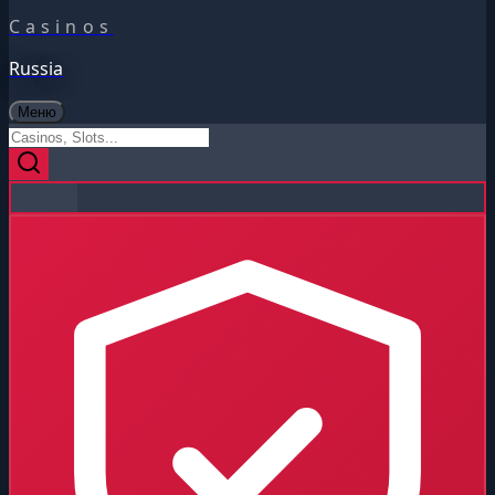
Casinos
Russia
Меню