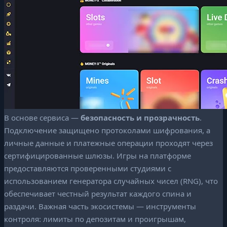
В основе сервиса —
безопасность и прозрачность
.
Подключение защищено протоколами шифрования, а
личные данные и платежные операции проходят через
сертифицированные шлюзы. Игры на платформе
предоставляются проверенными студиями с
использованием генератора случайных чисел (RNG), что
обеспечивает честный результат каждого спина и
раздачи. Важная часть экосистемы — инструменты
контроля: лимиты по депозитам и проигрышам,