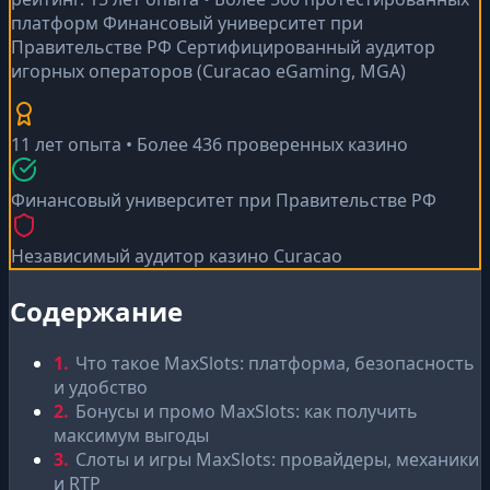
платформ Финансовый университет при
Правительстве РФ Сертифицированный аудитор
игорных операторов (Curacao eGaming, MGA)
11 лет опыта • Более 436 проверенных казино
Финансовый университет при Правительстве РФ
Независимый аудитор казино Curacao
Содержание
1
.
Что такое MaxSlots: платформа, безопасность
и удобство
2
.
Бонусы и промо MaxSlots: как получить
максимум выгоды
3
.
Слоты и игры MaxSlots: провайдеры, механики
и RTP