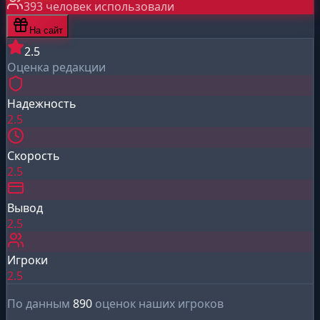
393
человек использовали
На сайт
2.5
Оценка редакции
Надежность
2.5
Скорость
2.5
Вывод
2.5
Игроки
2.5
По данным
890
оценок наших игроков