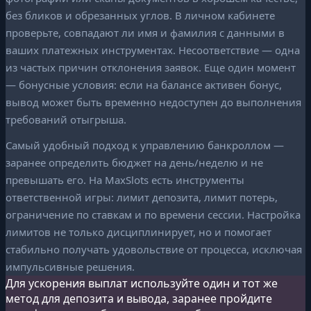
без бликов и обрезанных углов. В личном кабинете
проверьте, совпадают ли имя и фамилия с данными в
ваших платежных инструментах. Несоответствие — одна
из частых причин отклонения заявок. Еще один момент
— бонусные условия: если на балансе активен бонус,
вывод может быть временно недоступен до выполнения
требований отыгрыша.
Самый удобный подход к управлению банкроллом —
заранее определить бюджет на день/неделю и не
превышать его. На MaxSlots есть инструменты
ответственной игры: лимит депозита, лимит потерь,
ограничение по ставкам и по времени сессии. Настройка
лимитов не только дисциплинирует, но и помогает
стабильно получать удовольствие от процесса, исключая
импульсивные решения.
Для ускорения выплат используйте один и тот же
метод для депозита и вывода, заранее пройдите