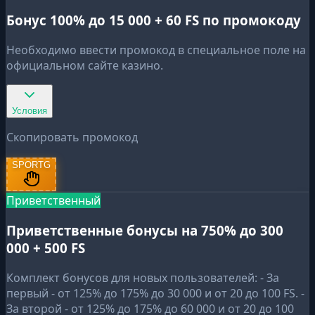
Бонус 100% до 15 000 + 60 FS по промокоду
Необходимо ввести промокод в специальное поле на
официальном сайте казино.
Макс. сумма
Условия
15000
Скопировать промокод
Мин. депозит
SPORTG
600
Приветственный
Вейджер
Приветственные бонусы на 750% до 300
40
000 + 500 FS
Фриспины
Комплект бонусов для новых пользователей: - За
60
первый - от 125% до 175% до 30 000 и от 20 до 100 FS. -
За второй - от 125% до 175% до 60 000 и от 20 до 100