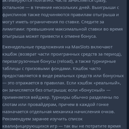
активируются поэтапно: часть зачисляется сразу,
остальное — в течение нескольких дней. Выигрыши с
фриспинов также подчиняются правилам отыгрыша и
могут иметь ограничения по ставке. Следите за
лимитами: превышение максимальной ставки во время
отыгрыша может привести к отмене бонуса.
Еженедельные предложения на MaxSlots включают
кэшбэк (возврат части проигранных средств за период),
перезагрузочные бонусы (reload), а также турнирные
таблицы с призовыми фондами. Кэшбэк часто
предоставляется в виде реальных средств или бонусных
— это отражается в правилах. Если кэшбэк «реальный»,
он зачисляется без отыгрыша; если «бонусный» —
применяется вейджер. Турниры обычно разделены по
слотам или провайдерам, причем в каждой гонке
назначается отдельная механика начисления очков.
Рекомендуем заранее изучить список
квалифицирующихся игр — так вы не потратите время