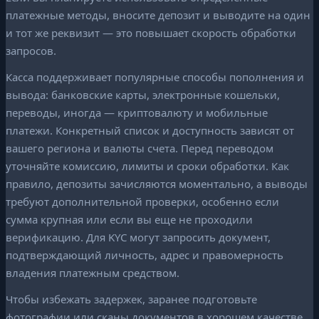
платежные методы, вносите депозит и выводите на один
и тот же реквизит — это повышает скорость обработки
запросов.
Касса поддерживает популярные способы пополнения и
вывода: банковские карты, электронные кошельки,
переводы, иногда — криптовалюту и мобильные
платежи. Конкретный список и доступность зависят от
вашего региона и валюты счета. Перед переводом
уточняйте комиссию, лимиты и сроки обработки. Как
правило, депозиты зачисляются моментально, а выводы
требуют дополнительной проверки, особенно если
сумма крупная или если вы еще не проходили
верификацию. Для KYC могут запросить документ,
подтверждающий личность, адрес и правомерность
владения платежным средством.
Чтобы избежать задержек, заранее подготовьте
фотографии или сканы документов в хорошем качестве,