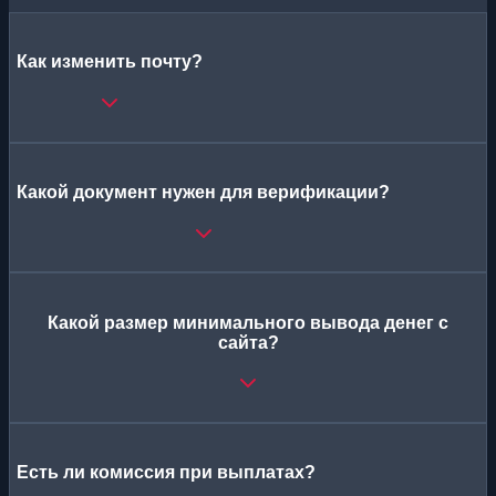
Как изменить почту?
Это можно сделать в Личном кабинете. Новый email-
Какой документ нужен для верификации?
адрес необходимо сразу подтвердить.
По умолчанию требуется паспорт. Но можно
Какой размер минимального вывода денег с
договориться с менеджером казино и отправить
сайта?
скан-копию другого удостоверения личности.
Например, подойдут водительские права или
идентификационная карта.
Это зависит от выбранного способа. При помощи
Есть ли комиссия при выплатах?
некоторых платежных систем пользователи могут