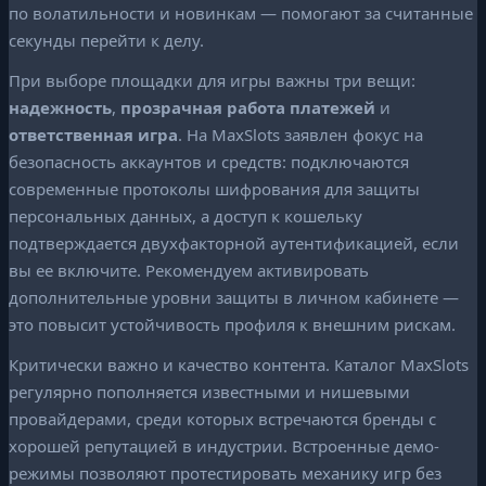
по волатильности и новинкам — помогают за считанные
секунды перейти к делу.
При выборе площадки для игры важны три вещи:
надежность
,
прозрачная работа платежей
и
ответственная игра
. На MaxSlots заявлен фокус на
безопасность аккаунтов и средств: подключаются
современные протоколы шифрования для защиты
персональных данных, а доступ к кошельку
подтверждается двухфакторной аутентификацией, если
вы ее включите. Рекомендуем активировать
дополнительные уровни защиты в личном кабинете —
это повысит устойчивость профиля к внешним рискам.
Критически важно и качество контента. Каталог MaxSlots
регулярно пополняется известными и нишевыми
провайдерами, среди которых встречаются бренды с
хорошей репутацией в индустрии. Встроенные демо-
режимы позволяют протестировать механику игр без