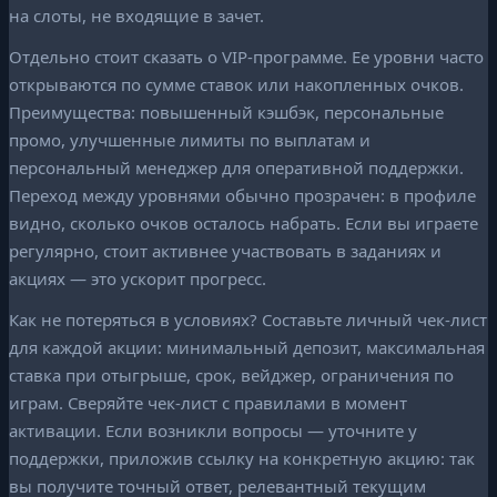
на слоты, не входящие в зачет.
Отдельно стоит сказать о VIP-программе. Ее уровни часто
открываются по сумме ставок или накопленных очков.
Преимущества: повышенный кэшбэк, персональные
промо, улучшенные лимиты по выплатам и
персональный менеджер для оперативной поддержки.
Переход между уровнями обычно прозрачен: в профиле
видно, сколько очков осталось набрать. Если вы играете
регулярно, стоит активнее участвовать в заданиях и
акциях — это ускорит прогресс.
Как не потеряться в условиях? Составьте личный чек-лист
для каждой акции: минимальный депозит, максимальная
ставка при отыгрыше, срок, вейджер, ограничения по
играм. Сверяйте чек-лист с правилами в момент
активации. Если возникли вопросы — уточните у
поддержки, приложив ссылку на конкретную акцию: так
вы получите точный ответ, релевантный текущим