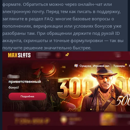
формате. Обратиться можно через онлайн-чат или
электронную почту. Перед тем как писать в поддержку,
загляните в раздел FAQ: многие базовые вопросы о
пополнениях, верификации или условиях бонусов уже
разобраны там. При обращении держите под рукой ID
аккаунта, скриншоты и точные формулировки — так вы
получите решение значительно быстрее.