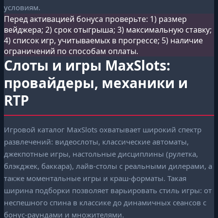
условиям.
Перед активацией бонуса проверьте: 1) размер
вейджера; 2) срок отыгрыша; 3) максимальную ставку;
4) список игр, учитываемых в прогрессе; 5) наличие
ограничений по способам оплаты.
Слоты и игры MaxSlots:
провайдеры, механики и
RTP
Игровой каталог MaxSlots охватывает широкий спектр
развлечений: видеослоты, классические автоматы,
джекпотные игры, настольные дисциплины (рулетка,
блэкджек, баккара), лайв-столы с реальными дилерами, а
также моментальные игры и краш-форматы. Такая
ширина подборки позволяет варьировать стиль игры: от
неспешного спина в классике до динамичных сеансов с
бонус-раундами и множителями.