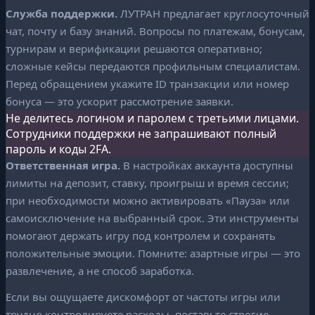
Служба поддержки.
ЛУТРАН предлагает круглосуточный
чат, почту и базу знаний. Вопросы по платежам, бонусам,
турнирам и верификации решаются оперативно;
сложные кейсы передаются профильным специалистам.
Перед обращением укажите ID транзакции или номер
бонуса — это ускорит рассмотрение заявки.
Не делитесь логином и паролем с третьими лицами.
Сотрудники поддержки не запрашивают полный
пароль и коды 2FA.
Ответственная игра.
В настройках аккаунта доступны
лимиты на депозит, ставку, проигрыш и время сессии;
при необходимости можно активировать «Пауза» или
самоисключение на выбранный срок. Эти инструменты
помогают держать игру под контролем и сохранять
положительные эмоции. Помните: азартные игры — это
развлечение, а не способ заработка.
Если вы ощущаете дискомфорт от частоты игры или
трудно контролируете расходы, поставьте строгие