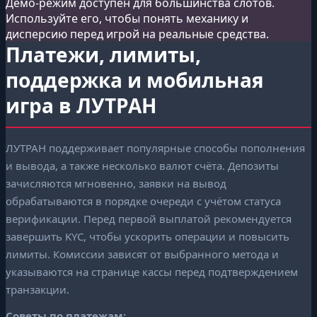
Демо‑режим доступен для большинства слотов.
Используйте его, чтобы понять механику и
дисперсию перед игрой на реальные средства.
Платежи, лимиты,
поддержка и мобильная
игра в ЛУТРАН
ЛУТРАН поддерживает популярные способы пополнения
и вывода, а также несколько валют счёта. Депозиты
зачисляются мгновенно, заявки на вывод
обрабатываются в порядке очереди с учётом статуса
верификации. Перед первой выплатой рекомендуется
завершить KYC, чтобы ускорить операции и повысить
лимиты. Комиссии зависят от выбранного метода и
указываются на странице кассы перед подтверждением
транзакции.
Советы по платежам: