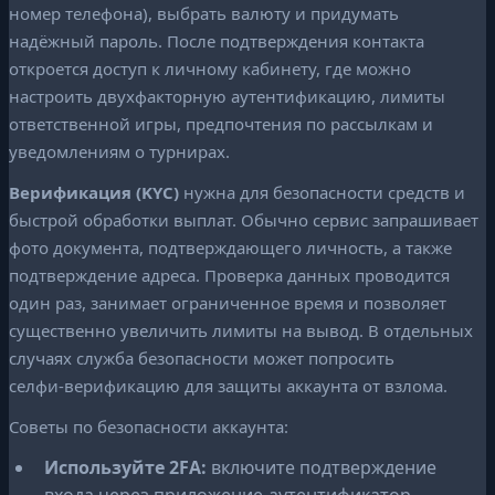
номер телефона), выбрать валюту и придумать
надёжный пароль. После подтверждения контакта
откроется доступ к личному кабинету, где можно
настроить двухфакторную аутентификацию, лимиты
ответственной игры, предпочтения по рассылкам и
уведомлениям о турнирах.
Верификация (KYC)
нужна для безопасности средств и
быстрой обработки выплат. Обычно сервис запрашивает
фото документа, подтверждающего личность, а также
подтверждение адреса. Проверка данных проводится
один раз, занимает ограниченное время и позволяет
существенно увеличить лимиты на вывод. В отдельных
случаях служба безопасности может попросить
селфи‑верификацию для защиты аккаунта от взлома.
Советы по безопасности аккаунта:
Используйте 2FA:
включите подтверждение