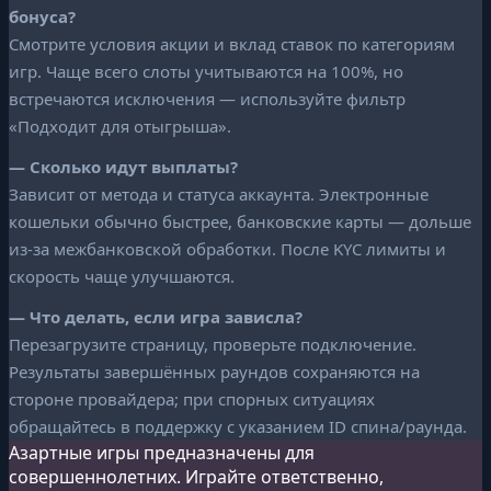
бонуса?
Смотрите условия акции и вклад ставок по категориям
игр. Чаще всего слоты учитываются на 100%, но
встречаются исключения — используйте фильтр
«Подходит для отыгрыша».
— Сколько идут выплаты?
Зависит от метода и статуса аккаунта. Электронные
кошельки обычно быстрее, банковские карты — дольше
из‑за межбанковской обработки. После KYC лимиты и
скорость чаще улучшаются.
— Что делать, если игра зависла?
Перезагрузите страницу, проверьте подключение.
Результаты завершённых раундов сохраняются на
стороне провайдера; при спорных ситуациях
обращайтесь в поддержку с указанием ID спина/раунда.
Азартные игры предназначены для
совершеннолетних. Играйте ответственно,