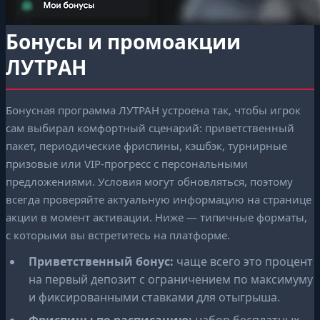
Бонусы и промоакции
ЛУТРАН
Бонусная программа ЛУТРАН устроена так, чтобы игрок
сам выбирал комфортный сценарий: приветственный
пакет, периодические фриспины, кэшбэк, турнирные
призовые или VIP‑прогресс с персональными
предложениями. Условия могут обновляться, поэтому
всегда проверяйте актуальную информацию на странице
акции в момент активации. Ниже — типичные форматы,
с которыми вы встретитесь на платформе.
Приветственный бонус:
чаще всего это процент
на первый депозит с ограничением по максимуму
и фиксированными ставками для отыгрыша.
Фриспины по расписанию:
набор бесплатных