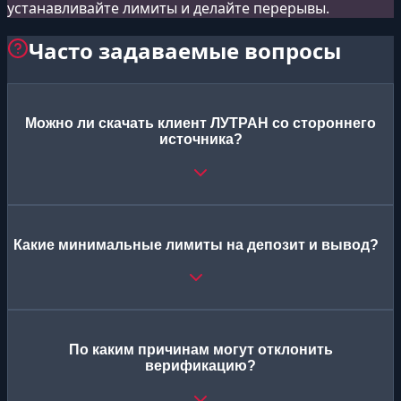
устанавливайте лимиты и делайте перерывы.
Часто задаваемые вопросы
Можно ли скачать клиент ЛУТРАН со стороннего
источника?
Нет. Сотрудники казино не объявляли об
Какие минимальные лимиты на депозит и вывод?
официальном релизе мобильного приложения.
Ссылки на неизвестных сайтах могут вести на
вредоносные файлы.
На счет можно внести от 100 рублей. Снять получится
По каким причинам могут отклонить
не менее 1500 руб.
верификацию?