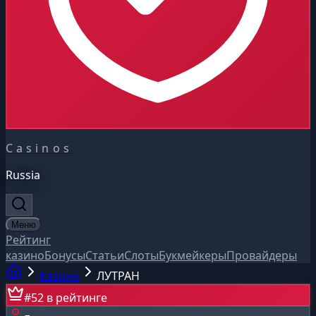
Casinos
Russia
Меню
Рейтинг
казино
Бонусы
Статьи
Слоты
Букмейкеры
Провайдеры
Казино
ЛУТРАН
#
52
в рейтинге