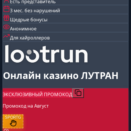
Есть представитель
3
мес. без нарушений
Щедрые бонусы
Анонимное
Для хайроллеров
Онлайн казино
ЛУТРАН
ЭКСКЛЮЗИВНЫЙ ПРОМОКОД
Промокод на Август
SPORTG