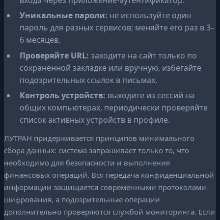
входа через приложение‑аутентификатор.
Уникальные пароли:
не используйте один
пароль для разных сервисов; меняйте его раз в 3–
6 месяцев.
Проверяйте URL:
заходите на сайт только по
сохранённой закладке или вручную, избегайте
подозрительных ссылок в письмах.
Контроль устройств:
выходите из сессий на
общих компьютерах, периодически проверяйте
список активных устройств в профиле.
ЛУТРАН придерживается принципов минимального
сбора данных: система запрашивает только то, что
необходимо для безопасности и выполнения
финансовых операций. Вся передача конфиденциальной
информации защищается современными протоколами
шифрования, а подозрительные операции
дополнительно проверяются службой мониторинга. Если