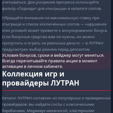
учитываться. Для ускорения прогресса используйте
фильтр «Подходит для отыгрыша» в каталоге слотов.
Обращайте внимание на максимальную ставку при
отыгрыше и список исключённых слотов — нарушение
этих условий может привести к аннулированию бонуса.
Если бонусные средства вам не нужны, их можно
пропустить и играть на реальные деньги — в ЛУТРАН
предусмотрен выбор режима перед депозитом.
Условия бонусов, сроки и вейджер могут меняться.
Всегда перечитывайте правила акции в момент
активации в личном кабинете.
Коллекция игр и
провайдеры ЛУТРАН
Каталог ЛУТРАН составлен из популярных и проверенных
провайдеров: вы найдёте слоты с классическими
барабанами, Megaways‑механикой, кластерными