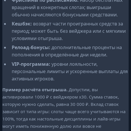
вращений в конкретных слотах; выигрыши
обычно начисляются бонусными средствами.
Кешбэк:
возврат части проигранных средств за
период; может быть без вейджера или с мягкими
условиями отыгрыша.
Релоад‑бонусы:
дополнительные проценты на
пополнения в определённые дни недели.
VIP‑программа:
уровни лояльности,
персональные лимиты и ускоренные выплаты для
активных игроков.
Пример расчёта отыгрыша.
Допустим, вы
активировали 1000 ₽ с вейджером x30. Сумма ставок,
которую нужно сделать, равна 30 000 ₽. Вклад ставок
зависит от типа игры: слоты чаще всего учитываются на
100%, тогда как настольные дисциплины и лайв‑игры
могут иметь пониженную долю или вовсе не