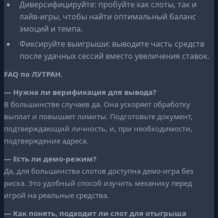
Диверсифицируйте: пробуйте как слоты, так и
лайв‑игры, чтобы найти оптимальный баланс
эмоций и темпа.
Фиксируйте выигрыши: выводите часть средств
после удачных сессий вместо увеличения ставок.
FAQ по ЛУТРАН.
— Нужна ли верификация для вывода?
В большинстве случаев да. Она ускоряет обработку
выплат и повышает лимиты. Подготовьте документ,
подтверждающий личность, и, при необходимости,
подтверждение адреса.
— Есть ли демо‑режим?
Да, для большинства слотов доступна демо‑игра без
риска. Это удобный способ изучить механику перед
игрой на реальные средства.
— Как понять, подходит ли слот для отыгрыша