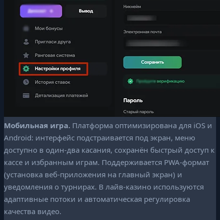
Мобильная игра.
Платформа оптимизирована для iOS и
Android: интерфейс подстраивается под экран, меню
доступно в один‑два касания, сохранён быстрый доступ к
кассе и избранным играм. Поддерживается PWA‑формат
(установка веб‑приложения на главный экран) и
уведомления о турнирах. В лайв‑казино используются
адаптивные потоки и автоматическая регулировка
качества видео.