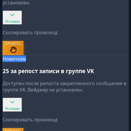
Бессрочный
установлен.
Макс. сумма
Условия
100
Скопировать промокод
Действует до
SPORTG
Бессрочный
Новичкам
25 за репост записи в группе VK
Доступен после репоста закрепленного сообщения в
группе VK. Вейджер не установлен.
Макс. сумма
Условия
25
Скопировать промокод
Действует до