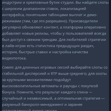
индустрии и креативные бутик-студии. Вы найдете слоты
с широким диапазоном ставок, локализацией
интерфейса, понятными таблицами выплат и демо-
режимами (там, где это разрешено). Производители
регулярно обновляют контент, а платформа оперативно
добавляет новые релизы, чтобы у пользователей всегда
был доступ к свежим трендам. Для любителей стратегии
в лайв-играх есть статистика предыдущих раздач,
история, быстрые ставки и настройка качества
видеопотока.
Совет:
для длинных игровых сессий выбирайте слоты со
стабильной дисперсией и RTP выше среднего; для охоты
за крупными множителями подойдут
высоковолатильные автоматы и раунды с покупкой
бонуса. Помните, что результат каждого спина —
случайный и независимый, а оптимальная стратегия —
разумный банкролл-менеджмент и заранее
установленный лимит сессии.