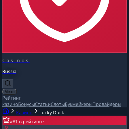
Casinos
Russia
Меню
Рейтинг
казино
Бонусы
Статьи
Слоты
Букмейкеры
Провайдеры
Казино
Lucky Duck
#
81
в рейтинге