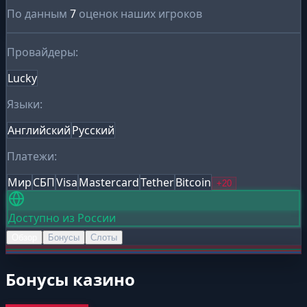
По данным
7
оценок наших игроков
Провайдеры:
Lucky
Языки:
Английский
Русский
Платежи:
Мир
СБП
Visa
Mastercard
Tether
Bitcoin
+
20
Доступно из России
Обзор
Бонусы
Слоты
Бонусы казино