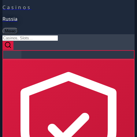
Casinos
Russia
Меню