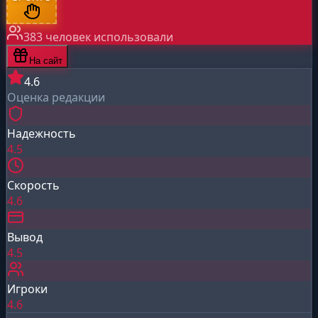
383
человек использовали
На сайт
4.6
Оценка редакции
Надежность
4.5
Скорость
4.6
Вывод
4.5
Игроки
4.6