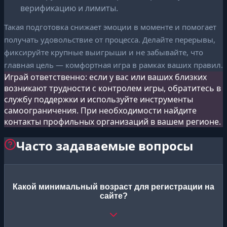
верификацию и лимиты.
Такая подготовка снижает эмоции в моменте и помогает
получать удовольствие от процесса. Делайте перерывы,
фиксируйте крупные выигрыши и не забывайте, что
главная цель — комфортная игра в рамках ваших правил.
Играй ответственно: если у вас или ваших близких
возникают трудности с контролем игры, обратитесь в
службу поддержки и используйте инструменты
самоограничения. При необходимости найдите
контакты профильных организаций в вашем регионе.
Часто задаваемые вопросы
Какой минимальный возраст для регистрации на
сайте?