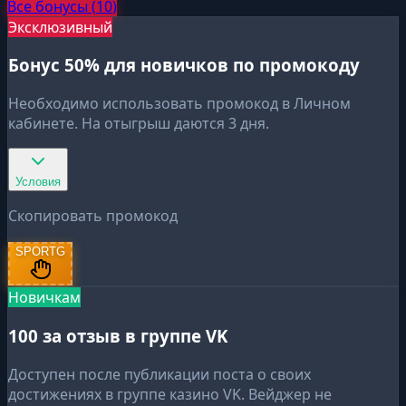
Все бонусы (
10
)
Эксклюзивный
Бонус 50% для новичков по промокоду
Необходимо использовать промокод в Личном
кабинете. На отыгрыш даются 3 дня.
Макс. сумма
Условия
25000
Скопировать промокод
Мин. депозит
SPORTG
100
Новичкам
Вейджер
100 за отзыв в группе VK
30
Доступен после публикации поста о своих
Действует до
достижениях в группе казино VK. Вейджер не