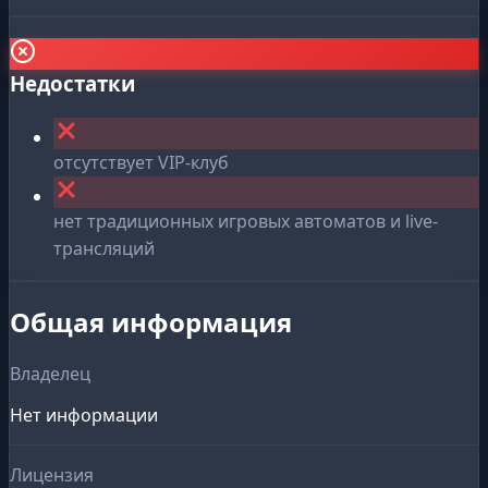
Недостатки
отсутствует VIP-клуб
нет традиционных игровых автоматов и live-
трансляций
Общая информация
Владелец
Нет информации
Лицензия