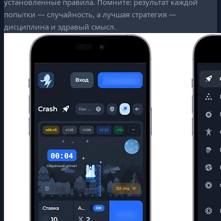
установленные правила. Помните: результат каждой
попытки — случайность, а лучшая стратегия —
дисциплина и здравый смысл.