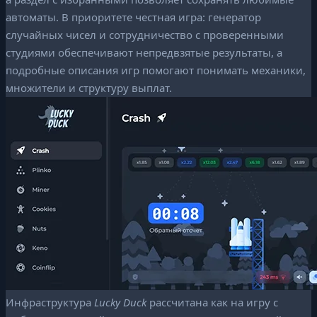
автоматы. В приоритете честная игра: генератор
случайных чисел и сотрудничество с проверенными
студиями обеспечивают непредвзятые результаты, а
подробные описания игр помогают понимать механики,
множители и структуру выплат.
Инфраструктура
Lucky Duck
рассчитана как на игру с