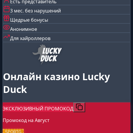
Есть представитель
3
мес. без нарушений
Щедрые бонусы
Анонимное
Для хайроллеров
Онлайн казино
Lucky
Duck
ЭКСКЛЮЗИВНЫЙ ПРОМОКОД
Промокод на Август
SPORTG