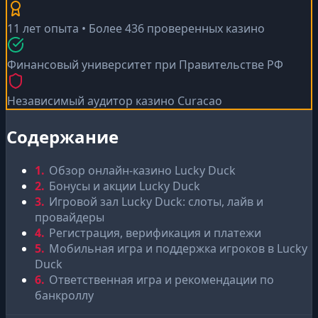
11 лет опыта • Более 436 проверенных казино
Финансовый университет при Правительстве РФ
Независимый аудитор казино Curacao
Содержание
1
.
Обзор онлайн-казино Lucky Duck
2
.
Бонусы и акции Lucky Duck
3
.
Игровой зал Lucky Duck: слоты, лайв и
провайдеры
4
.
Регистрация, верификация и платежи
5
.
Мобильная игра и поддержка игроков в Lucky
Duck
6
.
Ответственная игра и рекомендации по
банкроллу