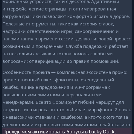
мобильных устройств, так и с десктопа. Адаптивный
интерфейс, легкие страницы, и оптимизированная
загрузка графики позволяют комфортно играть в дороге.
Полезные инструменты, такие как история ставок,
настройки ответственной игры, самоограничения и
напоминания о времени сессии, делают игровой процесс
осознанным и прозрачным. Служба поддержки работает
на нескольких языках и готова помочь с любыми
вопросами: от верификации до правил промоакций.
Особенность проекта — комплексная экосистема промо:
приветственный пакет, фриспины, еженедельный
кешбэк, личные предложения и VIP-программа с
повышенными лимитами и персональными
менеджерами. Все это формирует гибкий маршрут для
каждого типа игрока: кто-то выбирает марафонный стиль
с невысокими ставками и кэшбэком, а кто-то охотится за
джекпотами и играет высокими лимитами в лайв-казино.
Прежде чем активировать бонусы в Lucky Duck,