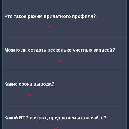
18 лет. В любой момент администрация может
Что такое режим приватного профиля?
запросить фото документов, которые подтверждают
личность и возраст игрока.
Другие клиенты казино не будут видеть аватар, логин
Можно ли создать несколько учетных записей?
и статистику игр пользователя. Активация такого
режима доступна в настройках аккаунта.
Нет, правилами площадки запрещена регистрация
Какие сроки вывода?
более одного аккаунта. Однако пользователи могут
привязывать к игровому профилю несколько учетных
записей из социальных сетей.
Скорость выплаты может отличаться и длиться от 1
Какой RTP в играх, предлагаемых на сайте?
минуты до 3 рабочих дней.