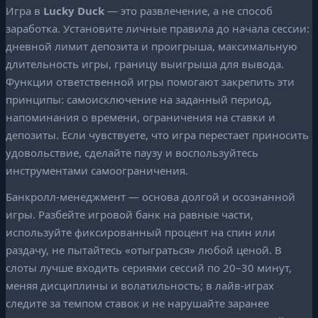
Игра в
Lucky Duck
— это развлечение, а не способ
заработка. Установите личные правила до начала сессии:
дневной лимит депозита и проигрыша, максимальную
длительность игры, границу выигрыша для вывода.
Функции ответственной игры помогают закрепить эти
принципы: самоисключение на заданный период,
напоминания о времени, ограничения на ставки и
депозиты. Если чувствуете, что игра перестает приносить
удовольствие, сделайте паузу и воспользуйтесь
инструментами самоограничения.
Банкролл-менеджмент — основа долгой и осознанной
игры. Разбейте игровой банк на равные части,
используйте фиксированный процент на спин или
раздачу, не пытайтесь «отыграться» любой ценой. В
слоты лучше входить сериями сессий по 20–30 минут,
меняя дисциплины и волатильность; в лайв-играх
следите за темпом ставок и не нарушайте заранее