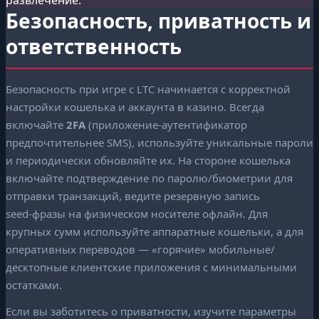
Безопасность, приватность и
ответственность
Безопасность при игре с LTC начинается с корректной
настройки кошелька и аккаунта в казино. Всегда
включайте
2FA
(приложение‑аутентификатор
предпочтительнее SMS), используйте уникальные пароли
и периодически обновляйте их. На стороне кошелька
включайте подтверждение по паролю/биометрии для
отправки транзакций, ведите резервную запись
seed‑фразы на физическом носителе офлайн. Для
крупных сумм используйте аппаратные кошельки, а для
оперативных переводов — «горячие» мобильные/
десктопные клиентские приложения с минимальными
остатками.
Если вы заботитесь о приватности, изучите параметры