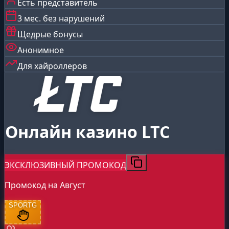
Есть представитель
3
мес. без нарушений
Щедрые бонусы
Анонимное
Для хайроллеров
Онлайн казино
LTC
ЭКСКЛЮЗИВНЫЙ ПРОМОКОД
Промокод на Август
SPORTG