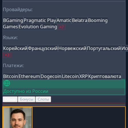
Провайдеры:
BGaming
Pragmatic Play
Amatic
Belatra
Booming
Games
Evolution Gaming
+
7
Языки:
Корейский
Французский
Норвежский
Португальский
Ис
+
3
Платежи:
Bitcoin
Ethereum
Dogecoin
Litecoin
XRP
Криптовалюта
Доступно из России
Обзор
Бонусы
Слоты