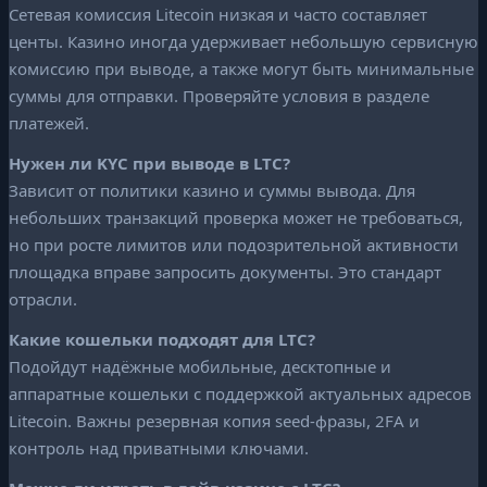
Сетевая комиссия Litecoin низкая и часто составляет
центы. Казино иногда удерживает небольшую сервисную
комиссию при выводе, а также могут быть минимальные
суммы для отправки. Проверяйте условия в разделе
платежей.
Нужен ли KYC при выводе в LTC?
Зависит от политики казино и суммы вывода. Для
небольших транзакций проверка может не требоваться,
но при росте лимитов или подозрительной активности
площадка вправе запросить документы. Это стандарт
отрасли.
Какие кошельки подходят для LTC?
Подойдут надёжные мобильные, десктопные и
аппаратные кошельки с поддержкой актуальных адресов
Litecoin. Важны резервная копия seed‑фразы, 2FA и
контроль над приватными ключами.