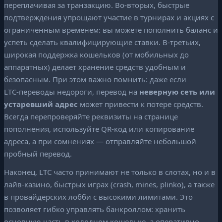
переплачивая за транзакцию. Во‑вторых, быстрые
подтверждения упрощают участие в турнирах и акциях с
ограниченным временем: вы можете пополнить баланс и
успеть сделать квалифицирующие ставки. В‑третьих,
широкая поддержка кошельков (от мобильных до
аппаратных) делает хранение средств удобным и
безопасным. При этом важно помнить: даже если
LTC‑переводы недороги, перевод на
неверную сеть или
устаревший адрес
может привести к потере средств.
Всегда перепроверяйте реквизиты на странице
пополнения, используйте QR‑код или копирование
адреса, а при сомнениях — отправляйте небольшой
пробный перевод.
Наконец, LTC часто принимают не только в слотах, но и в
лайв‑казино, быстрых играх (crash, mines, plinko), а также
в провайдерских лобби с высокими лимитами. Это
позволяет гибко управлять банкроллом: хранить
основную часть в холодном кошельке, а оперативно