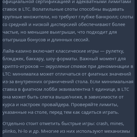
официальной сертификацией и адекватными лимитами
ставок в LTC. Волатильные слоты способны выдавать
крупные множители, но требуют глубже банкролл; слоты
со средней и низкой дисперсией обеспечивают более
частые, но меньшие выигрыши, что подходит для
отыгрыша бонусов и длинных сессий.
Лайв‑казино включает классические игры — рулетку,
блэкджек, баккару, шоу‑форматы. Важный момент для
крипто‑игроков —
округление ставок
при деноминации в
LTC: минималка может отличаться от фиатных значений
из‑за внутренних ограничений стола. Если минимальная
ставка в фиатном лобби эквивалентна 1 единице, в LTC
она может быть слегка выше/ниже, в зависимости от
курса и настроек провайдера. Проверяйте лимиты,
указанные на столе, перед тем как садиться играть.
Отдельно стоит отметить быстрые игры: crash, mines,
plinko, hi‑lo и др. Многие из них используют механизмы