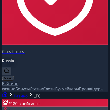
Casinos
Russia
Меню
Рейтинг
казино
Бонусы
Статьи
Слоты
Букмейкеры
Провайдеры
Казино
LTC
#
180
в рейтинге