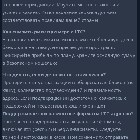
от вашей юрисдикции. Изучите местные законы и
условия казино. Использование сервиса должно
соответствовать правилам вашей страны.
Как снизить риск при игре с LTC?
Устанавливайте лимиты, используйте небольшую долю
банкролла на ставку, не преследуйте проигрыши,
фиксируйте прибыль по плану. Храните основную сумму
в безопасном кошельке.
Что делать, если депозит не зачислился?
Проверить статус транзакции в обозревателе блоков (по
хэшу), количество подтверждений и правильность
адреса. Если подтверждений достаточно, свяжитесь с
поддержкой и предоставьте хэш и скриншот.
Поддерживает ли казино все форматы LTC‑адресов?
Чаще всего поддерживаются актуальные форматы,
включая ltc1 (bech32) и SegWit‑варианты. Следуйте
точной инструкции в кассе. При сомнениях отправьте