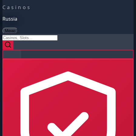
Casinos
Russia
Меню