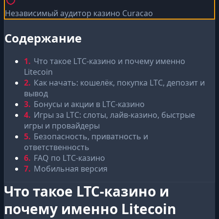
Независимый аудитор казино Curacao
Содержание
1
.
Что такое LTC‑казино и почему именно
Litecoin
2
.
Как начать: кошелёк, покупка LTC, депозит и
вывод
3
.
Бонусы и акции в LTC‑казино
4
.
Игры за LTC: слоты, лайв‑казино, быстрые
игры и провайдеры
5
.
Безопасность, приватность и
ответственность
6
.
FAQ по LTC‑казино
7
.
Мобильная версия
Что такое LTC‑казино и
почему именно Litecoin