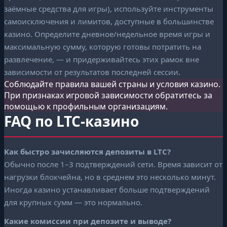
заёмные средства для игры), используйте инструменты
самоисключения и лимитов, доступные в большинстве
казино. Определите дневное/недельное время игры и
максимальную сумму, которую готовы потратить на
развлечение, — и придерживайтесь этих рамок вне
зависимости от результатов последней сессии.
Соблюдайте правила вашей страны и условия казино.
При признаках игровой зависимости обратитесь за
помощью к профильным организациям.
FAQ по LTC‑казино
Как быстро зачисляются депозиты в LTC?
Обычно после 1–3 подтверждений сети. Время зависит от
нагрузки блокчейна, но в среднем это несколько минут.
Иногда казино устанавливает больше подтверждений
для крупных сумм — это нормально.
Какие комиссии при депозите и выводе?