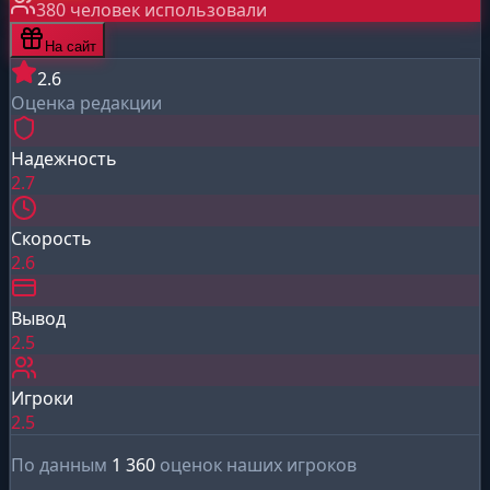
380
человек использовали
На сайт
2.6
Оценка редакции
Надежность
2.7
Скорость
2.6
Вывод
2.5
Игроки
2.5
По данным
1 360
оценок наших игроков