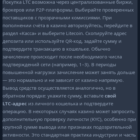
Покупка LTC возможна через централизованные биржи,
брокеров или P2P‑платформы. Выбирайте проверенных
поставщиков с прозрачными комиссиями. При
пополнении счёта в казино авторизуйтесь, перейдите в
раздел «Касса» и выберите Litecoin. Скопируйте адрес
депозита или используйте QR‑код, задайте сумму и
подтвердите транзакцию в кошельке. Обычно
зачисление происходит после необходимого числа
подтверждений сети (например, 1–3). В периоды
повышенной нагрузки зачисление может занять дольше
— это нормально и не зависит от казино напрямую.
Вывод средств осуществляется аналогично, но в
обратном порядке: укажите сумму, вставьте
свой
LTC‑адрес
из личного кошелька и подтвердите
операцию. В некоторых случаях казино может запросить
дополнительную проверку личности (KYC), особенно при
крупной сумме вывода или признаках подозрительной
активности. Это стандартная практика индустрии и часть