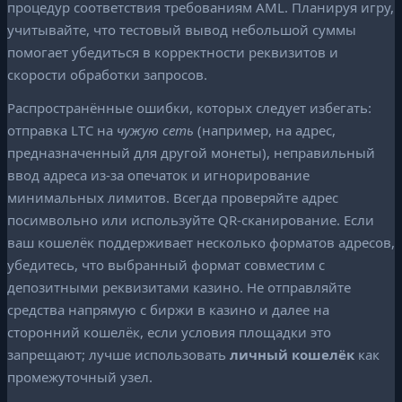
процедур соответствия требованиям AML. Планируя игру,
учитывайте, что тестовый вывод небольшой суммы
помогает убедиться в корректности реквизитов и
скорости обработки запросов.
Распространённые ошибки, которых следует избегать:
отправка LTC на
чужую сеть
(например, на адрес,
предназначенный для другой монеты), неправильный
ввод адреса из‑за опечаток и игнорирование
минимальных лимитов. Всегда проверяйте адрес
посимвольно или используйте QR‑сканирование. Если
ваш кошелёк поддерживает несколько форматов адресов,
убедитесь, что выбранный формат совместим с
депозитными реквизитами казино. Не отправляйте
средства напрямую с биржи в казино и далее на
сторонний кошелёк, если условия площадки это
запрещают; лучше использовать
личный кошелёк
как
промежуточный узел.