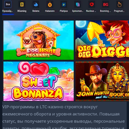
VIP‑программы в LTC‑казино строятся вокруг
ежемесячного оборота и уровня активности. Повышая
статус, вы получаете ускоренные выводы, персональные
лимиты, повышенный кэшбэк, эксклюзивные турниры и