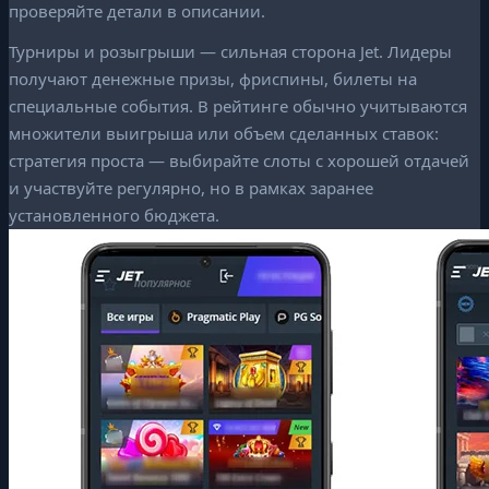
проверяйте детали в описании.
Турниры и розыгрыши — сильная сторона Jet. Лидеры
получают денежные призы, фриспины, билеты на
специальные события. В рейтинге обычно учитываются
множители выигрыша или объем сделанных ставок:
стратегия проста — выбирайте слоты с хорошей отдачей
и участвуйте регулярно, но в рамках заранее
установленного бюджета.