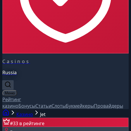
Casinos
Russia
Меню
Рейтинг
казино
Бонусы
Статьи
Слоты
Букмейкеры
Провайдеры
Казино
Jet
#
33
в рейтинге