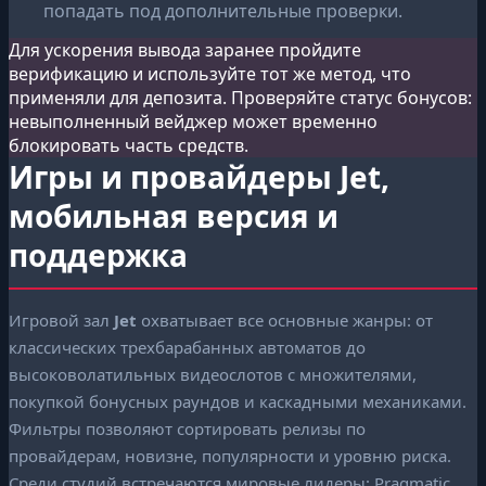
попадать под дополнительные проверки.
Для ускорения вывода заранее пройдите
верификацию и используйте тот же метод, что
применяли для депозита. Проверяйте статус бонусов:
невыполненный вейджер может временно
блокировать часть средств.
Игры и провайдеры Jet,
мобильная версия и
поддержка
Игровой зал
Jet
охватывает все основные жанры: от
классических трехбарабанных автоматов до
высоковолатильных видеослотов с множителями,
покупкой бонусных раундов и каскадными механиками.
Фильтры позволяют сортировать релизы по
провайдерам, новизне, популярности и уровню риска.
Среди студий встречаются мировые лидеры: Pragmatic