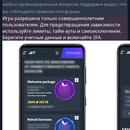
любых организационных вопросах поддержка видит, что
вы соблюдаете правила платформы.
Игра разрешена только совершеннолетним
пользователям. Для предотвращения зависимости
используйте лимиты, тайм-ауты и самоисключение.
Берегите учетные данные и включайте 2FA.