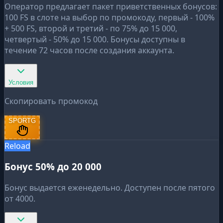
Оператор предлагает пакет приветственных бонусов:
100 FS в слоте на выбор по промокоду, первый - 100%
+ 500 FS, второй и третий - по 75% до 15 000,
четвертый - 50% до 15 000. Бонусы доступны в
течение 72 часов после создания аккаунта.
Макс. сумма
Условия
75000
Скопировать промокод
Мин. депозит
SPORTG
1000
Reload
Вейджер
Бонус 50% до 20 000
40
Бонус выдается еженедельно. Доступен после пятого
Фриспины
от 4000.
600