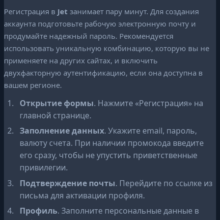
Регистрация в
Jet
занимает пару минут. Для создания
аккаунта подготовьте рабочую электронную почту и
продумайте надежный пароль. Рекомендуется
использовать уникальную комбинацию, которую вы не
применяете на других сайтах, и включить
двухфакторную аутентификацию, если она доступна в
вашем регионе.
Открытие формы
. Нажмите «Регистрация» на
главной странице.
Заполнение данных
. Укажите email, пароль,
валюту счета. При наличии промокода введите
его сразу, чтобы не упустить приветственные
привилегии.
Подтверждение почты
. Перейдите по ссылке из
письма для активации профиля.
Профиль
. Заполните персональные данные в