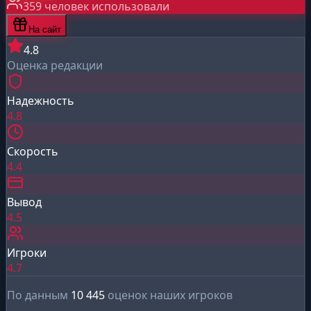
359
человек использовали
На сайт
4.8
Оценка редакции
Надежность
4.8
Скорость
4.4
Вывод
4.5
Игроки
4.7
По данным
10 445
оценок наших игроков