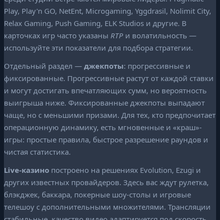
Play, Play'n GO, NetEnt, Microgaming, Yggdrasil, Nolimit City,
Relax Gaming, Push Gaming, ELK Studios и другие. В
карточках игр часто указаны
RTP
и волатильность —
используйте эти показатели для подбора стратегии.
Отдельный раздел —
джекпоты
: прогрессивные и
фиксированные. Прогрессивные растут от каждой ставки
и могут достигать впечатляющих сумм, но вероятность
выигрыша ниже. Фиксированные джекпоты выпадают
чаще, но с меньшими призами. Для тех, кто предпочитает
операционную динамику, есть мгновенные и «краш»-
игры: простые правила, быстрое разрешение раундов и
чистая статистика.
Live-казино
построено на решениях Evolution, Ezugi и
других известных провайдеров. Здесь вас ждут рулетка,
блэкджек, баккара, покерные шоу-столы и игровые
телешоу с дополнительными множителями. Трансляции
стабильные, качество видео адаптируется под скорость