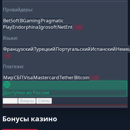
Провайдеры:
BetSoft
BGaming
Pragmatic
Play
Endorphina
Igrosoft
NetEnt
+
45
Языки:
Французский
Турецкий
Португальский
Испанский
Неме
+
1
Платежи:
Мир
СБП
Visa
Mastercard
Tether
Bitcoin
+
10
Доступно из России
Обзор
Бонусы
Слоты
Бонусы казино