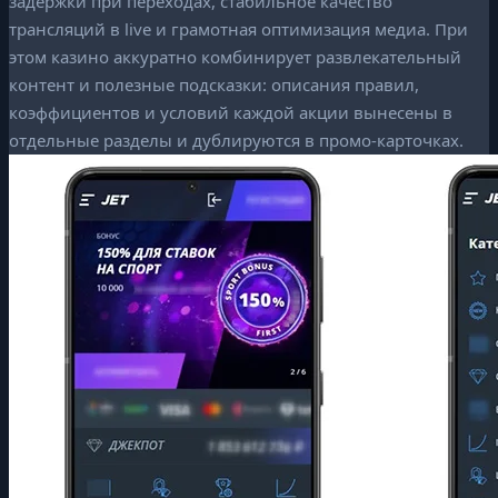
задержки при переходах, стабильное качество
трансляций в live и грамотная оптимизация медиа. При
этом казино аккуратно комбинирует развлекательный
контент и полезные подсказки: описания правил,
коэффициентов и условий каждой акции вынесены в
отдельные разделы и дублируются в промо-карточках.