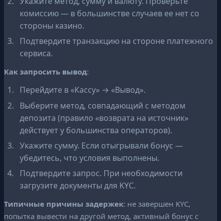
Укажите метод, сумму и валюту. Проверьте
комиссию — в большинстве случаев ее нет со
стороны казино.
Подтвердите транзакцию на стороне платежного
сервиса.
Как запросить вывод
:
Перейдите в «Кассу» → «Вывод».
Выберите метод, совпадающий с методом
депозита (правило «возврата на источник»
действует у большинства операторов).
Укажите сумму. Если отыгрывали бонус —
убедитесь, что условия выполнены.
Подтвердите запрос. При необходимости
загрузите документы для KYC.
Типичные причины задержек
: не завершен KYC,
попытка вывести на другой метод, активный бонус с