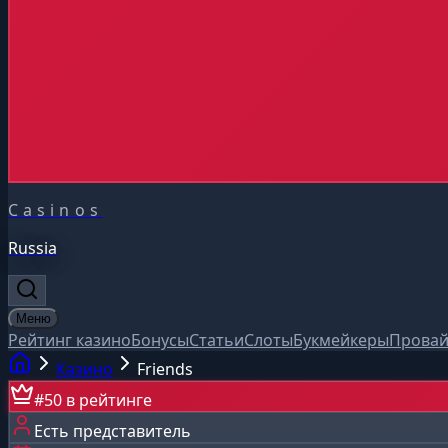
Casinos
Russia
Меню
Рейтинг казино
Бонусы
Статьи
Слоты
Букмейкеры
Прова
Казино
Friends
#
50
в рейтинге
Есть представитель