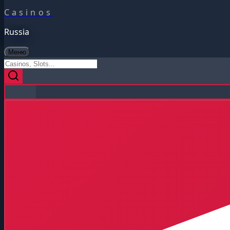
Casinos
Russia
Меню