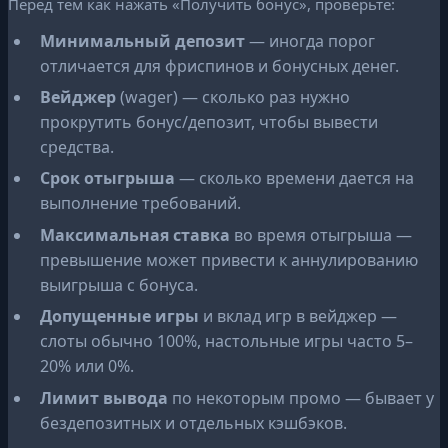
Перед тем как нажать «Получить бонус», проверьте:
Минимальный депозит
— иногда порог
отличается для фриспинов и бонусных денег.
Вейджер
(wager) — сколько раз нужно
прокрутить бонус/депозит, чтобы вывести
средства.
Срок отыгрыша
— сколько времени дается на
выполнение требований.
Максимальная ставка
во время отыгрыша —
превышение может привести к аннулированию
выигрыша с бонуса.
Допущенные игры
и вклад игр в вейджер —
слоты обычно 100%, настольные игры часто 5–
20% или 0%.
Лимит вывода
по некоторым промо — бывает у
бездепозитных и отдельных кэшбэков.