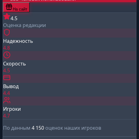
На сайт
4.5
Оценка редакции
Надежность
4.8
Скорость
4.5
Вывод
4.4
Игроки
4.7
По данным
4 150
оценок наших игроков