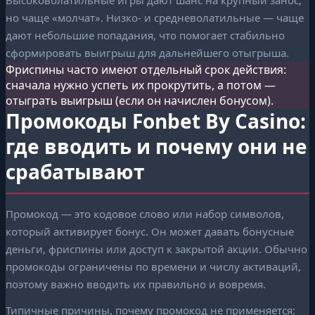
Высоковолатильные игры дают шанс на крупный занос,
но чаще «молчат». Низко- и средневолатильные — чаще
дают небольшие попадания, что помогает стабильно
сформировать выигрыш для дальнейшего отыгрыша.
Фриспины часто имеют отдельный срок действия:
сначала нужно успеть их прокрутить, а потом —
отыграть выигрыш (если он начислен бонусом).
Промокоды Fonbet By Casino:
где вводить и почему они не
срабатывают
Промокод — это кодовое слово или набор символов,
который активирует бонус. Он может давать бонусные
деньги, фриспины или доступ к закрытой акции. Обычно
промокоды ограничены по времени и числу активаций,
поэтому важно вводить их правильно и вовремя.
Типичные причины, почему промокод не применяется: