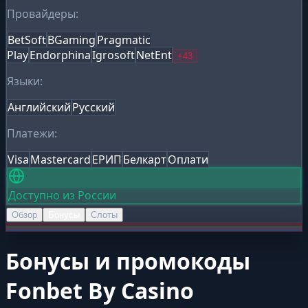
Провайдеры:
BetSoft
BGaming
Pragmatic
Play
Endorphina
Igrosoft
NetEnt
+
43
Языки:
Английский
Русский
Платежи:
Visa
Mastercard
ЕРИП
Белкарт
Оплати
Доступно из России
Обзор
Бонусы
Слоты
Бонусы и промокоды
Fonbet By Casino