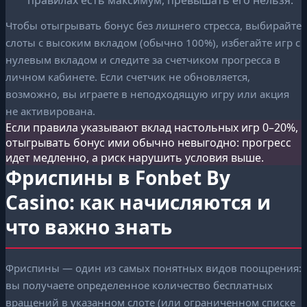
Чтобы отыгрывать бонус без лишнего стресса, выбирайте
слоты с высоким вкладом (обычно 100%), избегайте игр с
нулевым вкладом и следите за счетчиком прогресса в
личном кабинете. Если счетчик не обновляется,
возможно, вы играете в неподходящую игру или акция
не активирована.
Если правила указывают вклад настольных игр 0–20%,
отыгрывать бонус ими обычно невыгодно: прогресс
идет медленно, а риск нарушить условия выше.
Фриспины в Fonbet By
Casino: как начисляются и
что важно знать
Фриспины — один из самых понятных видов поощрения:
вы получаете определенное количество бесплатных
вращений в указанном слоте (или ограниченном списке