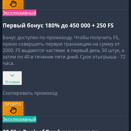
100
Эксклюзивный
Действует до
Первый бонус 180% до 450 000 + 250 FS
Бессрочный
Бонус доступен по промокоду. Чтобы получить FS,
слот
нужно совершить первую транзакцию на сумму от
Gates of Olympus
2000. FS выдаются частями: в первый день 50 штук, а
затем по 40 в течение пяти дней. Срок отыгрыша - 72
часа.
Макс. сумма
Условия
450000
Скопировать промокод
Мин. депозит
SPORTG
2000
Эксклюзивный
Вейджер