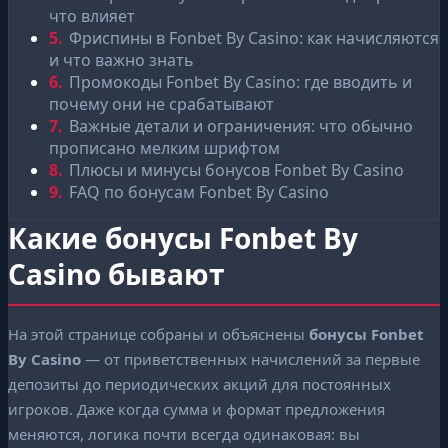
что влияет
5
.
Фриспины в Fonbet By Casino: как начисляются
и что важно знать
6
.
Промокоды Fonbet By Casino: где вводить и
почему они не срабатывают
7
.
Важные детали и ограничения: что обычно
прописано мелким шрифтом
8
.
Плюсы и минусы бонусов Fonbet By Casino
9
.
FAQ по бонусам Fonbet By Casino
Какие бонусы Fonbet By
Casino бывают
На этой странице собраны и объяснены
бонусы Fonbet
By Casino
— от приветственных начислений за первые
депозиты до периодических акций для постоянных
игроков. Даже когда сумма и формат предложения
меняются, логика почти всегда одинаковая: вы