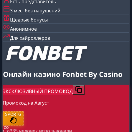
Есть представитель
3
мес. без нарушений
Щедрые бонусы
Анонимное
Для хайроллеров
Онлайн казино
Fonbet By Casino
ЭКСКЛЮЗИВНЫЙ ПРОМОКОД
Промокод на Август
SPORTG
335
человек использовали