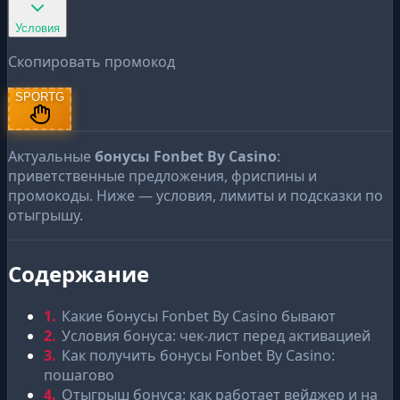
Макс. сумма
Условия
20000
Скопировать промокод
Мин. депозит
SPORTG
600
Вейджер
Актуальные
бонусы Fonbet By Casino
:
приветственные предложения, фриспины и
45
промокоды. Ниже — условия, лимиты и подсказки по
отыгрышу.
Фриспины
27
Содержание
1
.
Какие бонусы Fonbet By Casino бывают
2
.
Условия бонуса: чек-лист перед активацией
3
.
Как получить бонусы Fonbet By Casino:
пошагово
4
.
Отыгрыш бонуса: как работает вейджер и на