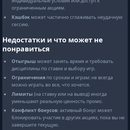
индивидуальные условия или доступ к
ограниченным акциям.
Кэшбэк
может частично сглаживать неудачную
сессию.
Недостатки и что может не
понравиться
Отыгрыш
может занять время и требовать
дисциплины по ставке и выбору игр.
Ограничения
по срокам и играм: не всегда
можно играть во все, что хочется.
Лимиты
(на ставку или на вывод) иногда
уменьшают реальную ценность промо.
Конфликт бонусов
: активный бонус может
блокировать участие в других акциях, пока вы не
завершите текущую.