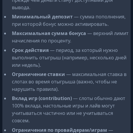
вывода.
Минимальный депозит
— сумма пополнения,
при которой бонус можно активировать.
Максимальная сумма бонуса
— верхний лимит
начисления по проценту.
Срок действия
— период, за который нужно
выполнить отыгрыш (например, несколько дней
или недель).
Ограничение ставки
— максимальная ставка в
слотах во время отыгрыша (важно, чтобы не
нарушить правила).
Вклад игр (contribution)
— слоты обычно дают
100% вклада, настольные игры и лайв могут
учитываться частично или не учитываться
совсем.
Ограничения по провайдерам/играм
—