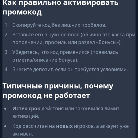
Как правильно активировать
промокод
Скопируйте код без лишних пробелов.
Вставьте его в нужное поле (обычно это касса при
пополнении, профиль или раздел «Бонусы»).
Убедитесь, что код применился (появилась
отметка/описание бонуса).
Внесите депозит, если он требуется условиями.
Типичные причины, почему
промокод не работает
Истек срок
действия или закончился лимит
активаций.
Код рассчитан на
новых
игроков, а аккаунт уже
активен.