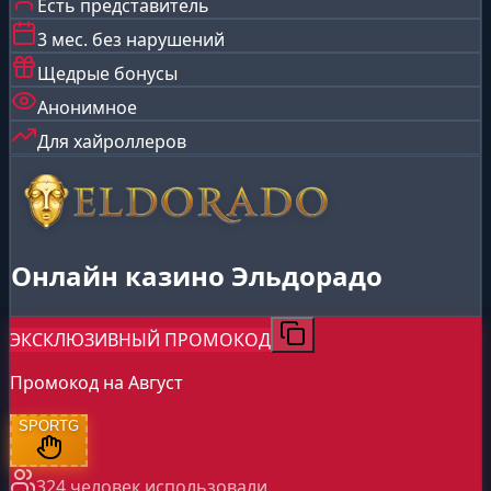
Есть представитель
3
мес. без нарушений
Щедрые бонусы
Анонимное
Для хайроллеров
Онлайн казино
Эльдорадо
ЭКСКЛЮЗИВНЫЙ ПРОМОКОД
Промокод на Август
SPORTG
324
человек использовали