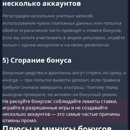
несколько аккаунтов
Регистрация нескольких учетных записей,
использование чужих платежных данных или попытка
обойти ограничения часто приводят к отмене бонусов.
Если вы хотите участвовать в акциях регулярно, играйте
только с одним аккаунтом и на своих реквизитах.
5) Сгорание бонуса
Бонусные средства и фриспины могут сгореть по сроку, а
иногда — при попытке вывести депозит, если правила
требуют сначала завершить отыгрыш. Поэтому перед
выводом проверьте, не активен ли бонусный режим.
Не рискуйте бонусом: соблюдайте лимиты ставки,
играйте в разрешенные игры и не создавайте
несколько аккаунтов — это самые частые причины
отмены промо.
Плюсы и минусы бонусов