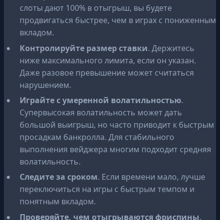
слоты дают 100% в отыгрыш, вы будете
продвигаться быстрее, чем в играх с пониженным
вкладом.
Контролируйте размер ставки
. Держитесь
ниже максимального лимита, если он указан.
Даже разовое превышение может считаться
нарушением.
Играйте с умеренной волатильностью
.
Супервысокая волатильность может дать
большой выигрыш, но часто приводит к быстрым
просадкам банкролла. Для стабильного
выполнения вейджера многим подходит средняя
волатильность.
Следите за сроком
. Если времени мало, лучше
переключиться на игры с быстрым темпом и
понятным вкладом.
Проверяйте, чем отыгрываются фриспины
.