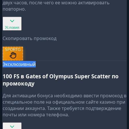
100
двух часов, после чего ее можно активировать
повторно.
Мин. депозит
Условия
1000
Скопировать промокод
Вейджер
SPORTG
30
Эксклюзивный
Действует до
100 FS в Gates of Olympus Super Scatter по
Бессрочный
промокоду
Для активации бонуса необходимо ввести промокод в
специальное поле на официальном сайте казино при
создании аккаунта. Также требуется подтверждение
почты или номера телефона.