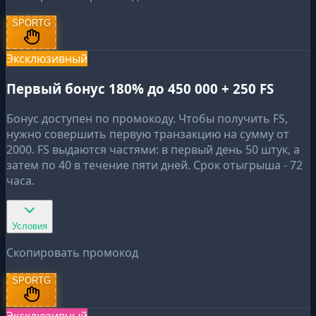
Фриспины
SPORTG
100
Эксклюзивный
Действует до
Первый бонус 180% до 450 000 + 250 FS
Бессрочный
Бонус доступен по промокоду. Чтобы получить FS,
слот
нужно совершить первую транзакцию на сумму от
Gates of Olympus
2000. FS выдаются частями: в первый день 50 штук, а
затем по 40 в течение пяти дней. Срок отыгрыша - 72
часа.
Макс. сумма
Условия
450000
Скопировать промокод
Мин. депозит
SPORTG
2000
Эксклюзивный