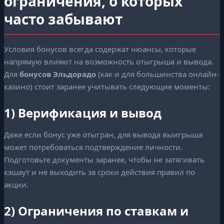
ограничения, о которых
часто забывают
Условия бонусов всегда содержат нюансы, которые
напрямую влияют на возможность отыгрыша и вывода.
Для
бонусов Эльдорадо
(как и для большинства онлайн-
казино) стоит заранее учитывать следующие моменты:
1) Верификация и вывод
Даже если бонус уже отыгран, для вывода выигрыша
может потребоваться подтверждение личности.
Подготовьте документы заранее, чтобы не затягивать
кэшаут и не выходить за сроки действия правил по
акции.
2) Ограничения по ставкам и