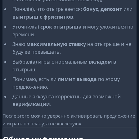
Понял(а), что отыгрывается:
бонус
,
депозит
или
выигрыш с фриспинов
.
Уточнил(а)
срок отыгрыша
и могу уложиться по
времени.
Знаю
максимальную ставку
на отыгрыше и не
буду ее превышать.
Выбрал(а) игры с нормальным
вкладом
в
отыгрыш.
Понимаю, есть ли
лимит вывода
по этому
предложению.
Данные аккаунта корректны для возможной
верификации
.
После этого можно уверенно активировать предложение
и играть по плану, а не «вслепую».