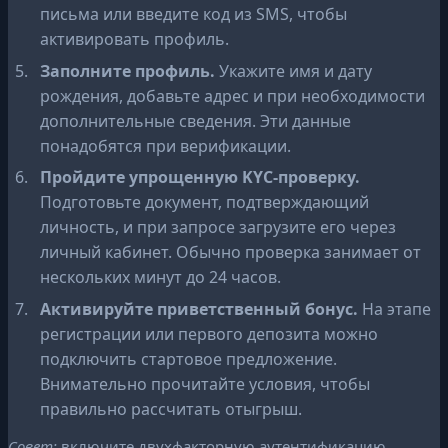
письма или введите код из SMS, чтобы
активировать профиль.
Заполните профиль.
Укажите имя и дату
рождения, добавьте адрес и при необходимости
дополнительные сведения. Эти данные
понадобятся при верификации.
Пройдите упрощенную KYC-проверку.
Подготовьте документ, подтверждающий
личность, и при запросе загрузите его через
личный кабинет. Обычно проверка занимает от
нескольких минут до 24 часов.
Активируйте приветственный бонус.
На этапе
регистрации или первого депозита можно
подключить стартовое предложение.
Внимательно прочитайте условия, чтобы
правильно рассчитать отыгрыш.
Совет:
включите двухфакторную аутентификацию,