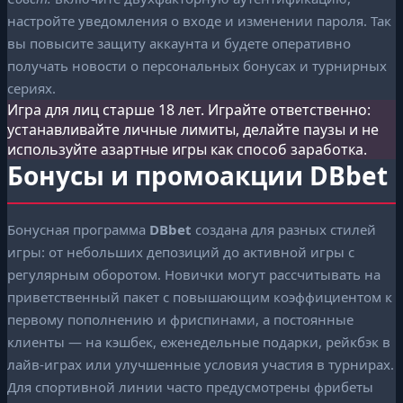
настройте уведомления о входе и изменении пароля. Так
вы повысите защиту аккаунта и будете оперативно
получать новости о персональных бонусах и турнирных
сериях.
Игра для лиц старше 18 лет. Играйте ответственно:
устанавливайте личные лимиты, делайте паузы и не
используйте азартные игры как способ заработка.
Бонусы и промоакции DBbet
Бонусная программа
DBbet
создана для разных стилей
игры: от небольших депозиций до активной игры с
регулярным оборотом. Новички могут рассчитывать на
приветственный пакет с повышающим коэффициентом к
первому пополнению и фриспинами, а постоянные
клиенты — на кэшбек, еженедельные подарки, рейкбэк в
лайв-играх или улучшенные условия участия в турнирах.
Для спортивной линии часто предусмотрены фрибеты