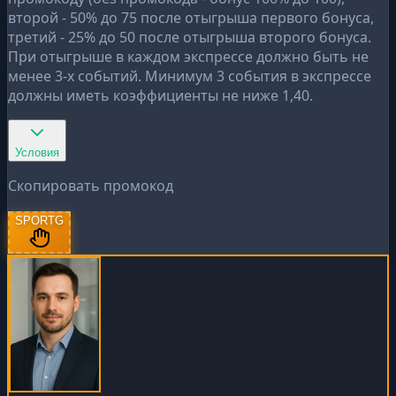
второй - 50% до 75 после отыгрыша первого бонуса,
третий - 25% до 50 после отыгрыша второго бонуса.
При отыгрыше в каждом экспрессе должно быть не
менее 3-х событий. Минимум 3 события в экспрессе
должны иметь коэффициенты не ниже 1,40.
Макс. сумма
Условия
255
Скопировать промокод
Мин. депозит
SPORTG
1
Вейджер
5
Действует до
Бессрочный