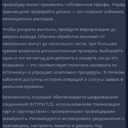
провайдер может применять собственные тарифы. Перед
транзакцией проверяйте детали — это поможет избежать
неожиданных расходов.
Чтобы ускорить выплаты, пройдите верификацию до
запроса вывода. Обычно обработка занимает от
нескольких минут до нескольких часов, при больших
суммах возможна дополнительная проверка. Выбирайте
один и тот же метод для депозита и кэшаута, когда это
возможно — это соответствует политике «возврата по
источнику» и упрощает комплаенс-процедуры. В личном
кабинете доступны история операций и статусы заявок в
реальном времени.
Безопасность платежей обеспечивается шифрованием
соединений (HTTPS/TLS), использованием токенизации
карт и партнерством с проверенными провайдерами
эквайринга. Рекомендуется активировать уведомления о
транзакциях, настроить лимиты и держать под