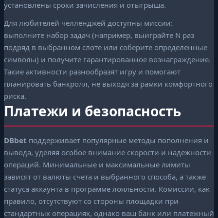
установлены сроки зачисления и отыгрыша.
Для любителей челленджей доступны миссии:
выполните набор задач (например, выиграйте N раз
подряд в выбранном слоте или соберите определенные
символы) и получите гарантированное вознаграждение.
Такие активности разнообразят игру и помогают
планировать банкролл, не выходя за рамки комфортного
риска.
Платежи и безопасность
DBbet
поддерживает популярные методы пополнения и
вывода, уделяя особое внимание скорости и надежности
операций. Минимальные и максимальные лимиты
зависят от валюты счета и выбранного способа, а также
статуса аккаунта в программе лояльности. Комиссии, как
правило, отсутствуют со стороны площадки при
стандартных операциях, однако ваш банк или платежный