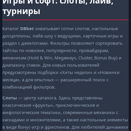
Игры и софт: слоты, лайв,
турниры
Каталог
DBbet
охватывает сотни слотов, настольные
дисциплины, лайв-шоу с ведущими, карточные игры и
раздел с джекпотами. Фильтры позволяют сортировать
тайтлы по новизне, популярности, провайдерам,
механикам (Hold & Win, Megaways, Cluster, Bonus Buy) и
диапазону ставок. Для новых пользователей
предусмотрены подборки «Хиты недели» и «Новинки
месяца», а для опытных — расширенный поиск с
комбинацией фильтров.
Слоты
— центр каталога. Здесь представлены
классические «фрукты», приключенческие и
мифологические тематики, современные механики с
каскадами и множителями, а также настольные элементы
в виде бонус-игр и фриспинов. Для любителей динамики