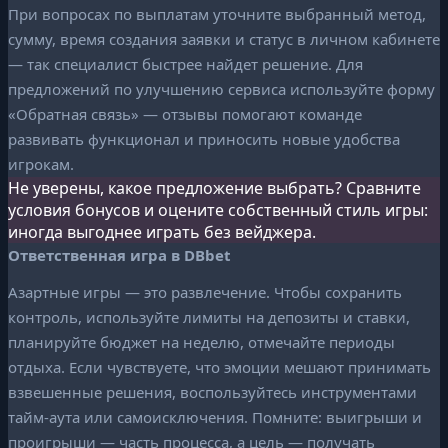
При вопросах по выплатам уточните выбранный метод,
сумму, время создания заявки и статус в личном кабинете
— так специалист быстрее найдет решение. Для
предложений по улучшению сервиса используйте форму
«Обратная связь» — отзывы помогают команде
развивать функционал и приносить новые удобства
игрокам.
Не уверены, какое предложение выбрать? Сравните
условия бонусов и оцените собственный стиль игры:
иногда выгоднее играть без вейджера.
Ответственная игра в DBbet
Азартные игры — это развлечение. Чтобы сохранить
контроль, используйте лимиты на депозиты и ставки,
планируйте бюджет на неделю, отмечайте периоды
отдыха. Если чувствуете, что эмоции мешают принимать
взвешенные решения, воспользуйтесь инструментами
тайм-аута или самоисключения. Помните: выигрыши и
проигрыши — часть процесса, а цель — получать