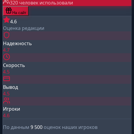
320
человек использовали
На сайт
4.6
Оценка редакции
Надежность
4.7
Скорость
4.5
Вывод
4.5
Игроки
4.6
По данным
9 500
оценок наших игроков