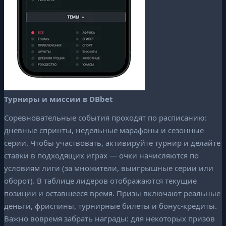
Турниры и миссии в DBbet
Соревновательные события проходят по расписанию:
дневные спринты, недельные марафоны и сезонные
серии. Чтобы участвовать, активируйте турнир и делайте
ставки в подходящих играх — очки начисляются по
условиям лиги (за множители, выигрышные серии или
оборот). В таблице лидеров отображаются текущие
позиции и оставшееся время. Призы включают реальные
деньги, фриспины, турнирные билеты и бонус-кредиты.
Важно вовремя забрать награды: для некоторых призов