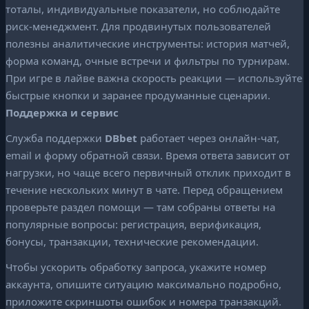
тоталы, индивидуальные показатели, но соблюдайте
риск-менеджмент. Для продвинутых пользователей
полезны аналитические инструменты: история матчей,
форма команд, очные встречи и фильтры по турнирам.
При игре в лайве важна скорость реакции — используйте
быстрые кнопки и заранее продуманные сценарии.
Поддержка и сервис
Служба поддержки
DBbet
работает через онлайн-чат,
email и форму обратной связи. Время ответа зависит от
нагрузки, но чаще всего первичный отклик приходит в
течение нескольких минут в чате. Перед обращением
проверьте раздел помощи — там собраны ответы на
популярные вопросы: регистрация, верификация,
бонусы, транзакции, технические рекомендации.
Чтобы ускорить обработку запроса, укажите номер
аккаунта, опишите ситуацию максимально подробно,
приложите скриншоты ошибок и номера транзакций.