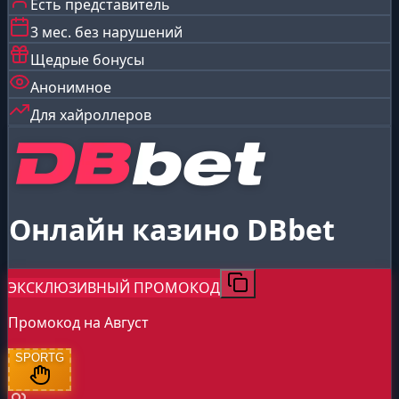
Есть представитель
3
мес. без нарушений
Щедрые бонусы
Анонимное
Для хайроллеров
Онлайн казино
DBbet
ЭКСКЛЮЗИВНЫЙ ПРОМОКОД
Промокод на Август
SPORTG