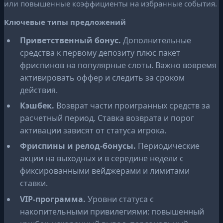
или повышенные коэффициенты на избранные события.
Ключевые типы предложений
Приветственный бонус.
Дополнительные
средства к первому депозиту плюс пакет
фриспинов на популярные слоты. Важно вовремя
активировать оффер и следить за сроком
действия.
Кэшбек.
Возврат части проигранных средств за
расчетный период. Ставка возврата и порог
активации зависят от статуса игрока.
Фриспины и релод-бонусы.
Периодические
акции на выходных и в середине недели с
фиксированными вейджерами и лимитами
ставки.
VIP-программа.
Уровни статуса с
накопительными привилегиями: повышенный