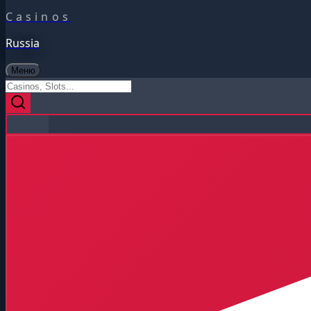
Casinos
Russia
Меню