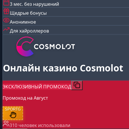
3
мес. без нарушений
Щедрые бонусы
Анонимное
Для хайроллеров
Онлайн казино
Cosmolot
ЭКСКЛЮЗИВНЫЙ ПРОМОКОД
Промокод на Август
SPORTG
310
человек использовали