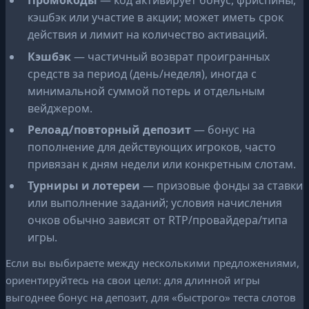
Промокоды
— код активирует бонус, фриспины,
кэшбэк или участие в акции; может иметь срок
действия и лимит на количество активаций.
Кэшбэк
— частичный возврат проигранных
средств за период (день/неделя), иногда с
минимальной суммой потерь и отдельным
вейджером.
Релоад/повторный депозит
— бонус на
пополнение для действующих игроков, часто
привязан к дням недели или конкретным слотам.
Турниры и лотереи
— призовые фонды за ставки
или выполнение заданий; условия начисления
очков обычно зависят от RTP/провайдера/типа
игры.
Если вы выбираете между несколькими предложениями,
ориентируйтесь на свои цели: для длинной игры
выгоднее бонус на депозит, для «быстрого» теста слотов