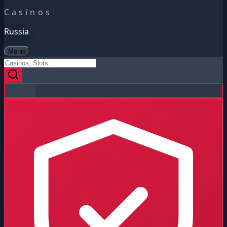
Casinos
Russia
Меню