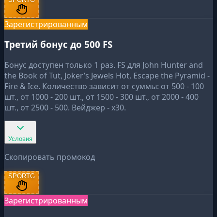
500
Зарегистрированным
Вейджер
Третий бонус до 500 FS
40
Бонус доступен только 1 раз. FS для John Hunter and
Фриспины
the Book of Tut, Joker’s Jewels Hot, Escape the Pyramid -
150
Fire & Ice. Количество зависит от суммы: от 500 - 100
шт., от 1000 - 200 шт., от 1500 - 300 шт., от 2000 - 400
шт., от 2500 - 500. Вейджер - x30.
Мин. депозит
Условия
500
Скопировать промокод
Вейджер
SPORTG
30
Зарегистрированным
Фриспины