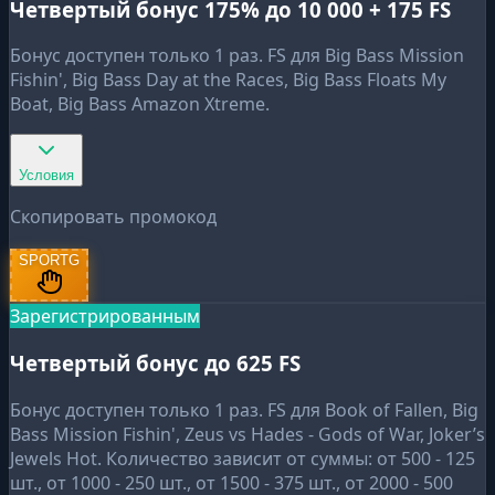
Четвертый бонус 175% до 10 000 + 175 FS
500
Бонус доступен только 1 раз. FS для Big Bass Mission
Действует до
Fishin', Big Bass Day at the Races, Big Bass Floats My
Бессрочный
Boat, Big Bass Amazon Xtreme.
Макс. сумма
Условия
10000
Скопировать промокод
Мин. депозит
SPORTG
500
Зарегистрированным
Вейджер
Четвертый бонус до 625 FS
30
Бонус доступен только 1 раз. FS для Book of Fallen, Big
Фриспины
Bass Mission Fishin', Zeus vs Hades - Gods of War, Joker’s
175
Jewels Hot. Количество зависит от суммы: от 500 - 125
шт., от 1000 - 250 шт., от 1500 - 375 шт., от 2000 - 500