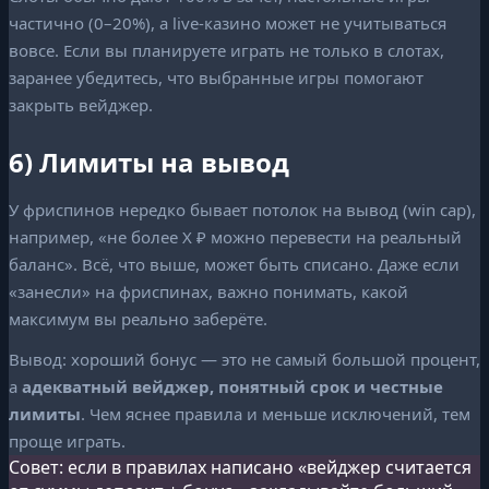
частично (0–20%), а live-казино может не учитываться
вовсе. Если вы планируете играть не только в слотах,
заранее убедитесь, что выбранные игры помогают
закрыть вейджер.
6) Лимиты на вывод
У фриспинов нередко бывает потолок на вывод (win cap),
например, «не более X ₽ можно перевести на реальный
баланс». Всё, что выше, может быть списано. Даже если
«занесли» на фриспинах, важно понимать, какой
максимум вы реально заберёте.
Вывод: хороший бонус — это не самый большой процент,
а
адекватный вейджер, понятный срок и честные
лимиты
. Чем яснее правила и меньше исключений, тем
проще играть.
Совет: если в правилах написано «вейджер считается