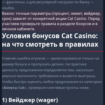
— фриспины, а для регулярной нагрузки по банку —
кэшбэк.
Важно: точные параметры (процент, лимит, вейджер,
срок) зависят от конкретной акции Cat Casino. Перед
участием проверьте правила в разделе бонусов и в
личном кабинете.
Условия бонусов Cat Casino:
на что смотреть в правилах
Главная ошибка игроков — ориентироваться только на
размер бонуса и пропускать детали. На практике
ценность предложения определяется тем, насколько
реально выполнить требования и вывести выигрыш.
Чтобы быстро оценить любое предложение из категории
«
Бонусы Cat
», проверьте ключевые пункты ниже.
1) Вейджер (wager)