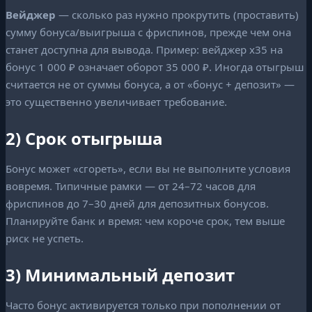
Вейджер
— сколько раз нужно прокрутить (проставить)
сумму бонуса/выигрыша с фриспинов, прежде чем она
станет доступна для вывода. Пример: вейджер x35 на
бонус 1 000 ₽ означает оборот 35 000 ₽. Иногда отыгрыш
считается не от суммы бонуса, а от «бонус + депозит» —
это существенно увеличивает требование.
2) Срок отыгрыша
Бонус может «сгореть», если вы не выполните условия
вовремя. Типичные рамки — от 24–72 часов для
фриспинов до 7–30 дней для депозитных бонусов.
Планируйте банк и время: чем короче срок, тем выше
риск не успеть.
3) Минимальный депозит
Часто бонус активируется только при пополнении от