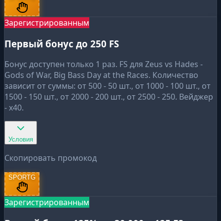
500
Зарегистрированным
Вейджер
Первый бонус до 250 FS
40
Бонус доступен только 1 раз. FS для Zeus vs Hades -
Фриспины
Gods of War, Big Bass Day at the Races. Количество
100
зависит от суммы: от 500 - 50 шт., от 1000 - 100 шт., от
1500 - 150 шт., от 2000 - 200 шт., от 2500 - 250. Вейджер
- x40.
Мин. депозит
Условия
500
Скопировать промокод
Вейджер
SPORTG
40
Зарегистрированным
Фриспины