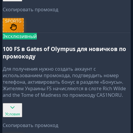
40
Скопировать промокод
Фриспины
SPORTG
100
Эксклюзивный
Действует до
100 FS в Gates of Olympus для новичков по
Бессрочный
промокоду
слот
Для получения нужно создать аккаунт с
Gates of Olympus Super Scatter
использованием промокода, подтвердить номер
телефона, активировать бонус в разделе «Бонусы».
Жителям Украины FS начисляются в слоте Rich Wilde
and the Tome of Madness по промокоду CAS1NORU.
Вейджер
Условия
30
Скопировать промокод