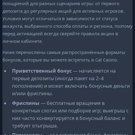
поощрений для разных сценариев игры: от первого
депозита до регулярных акций для активных игроков.
Условия могут отличаться в зависимости от статуса
аккаунта, выбранного способа оплаты и региона, поэтому
перед активацией всегда сверяйте правила акции в
личном кабинете.
Ниже перечислены самые распространённые форматы
бонусов, которые вы можете встретить в Cat Casino.
Приветственный бонус
— начисляется на
первые депозиты (иногда пакет на 2–4
пополнения) и может включать бонусные деньги
и/или фриспины.
Фриспины
— бесплатные вращения в
конкретных слотах или подборке игр; выигрыш с
них часто конвертируется в бонусный баланс и
требует отыгрыша.