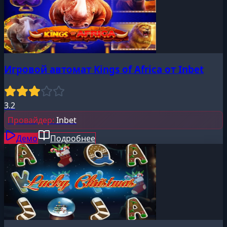
Игровой автомат Kings of Africa от Inbet
3.2
Провайдер:
Inbet
Демо
Подробнее