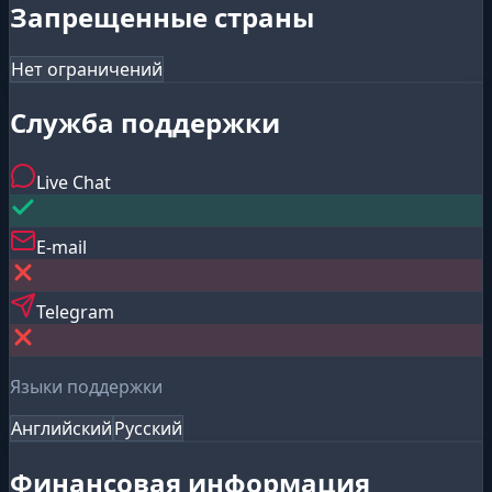
Запрещенные страны
Нет ограничений
Служба поддержки
Live Chat
E-mail
Telegram
Языки поддержки
Английский
Русский
Финансовая информация