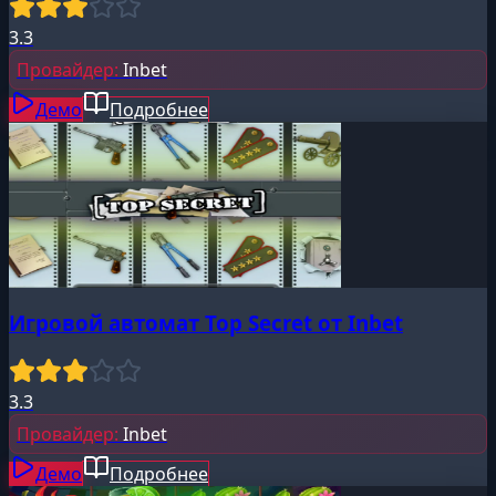
3.3
Провайдер:
Inbet
Демо
Подробнее
Игровой автомат Top Secret от Inbet
3.3
Провайдер:
Inbet
Демо
Подробнее