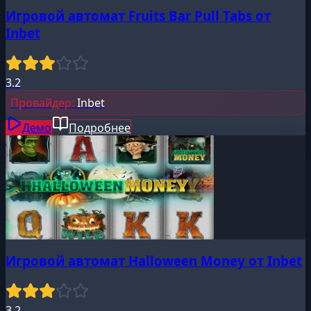
Игровой автомат Fruits Bar Pull Tabs от
Inbet
3.2
Провайдер:
Inbet
Демо
Подробнее
Игровой автомат Halloween Money от Inbet
3.2