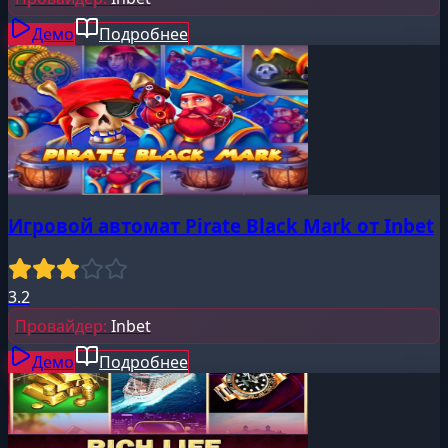
Демо
Подробнее
Игровой автомат Pirate Black Mark от Inbet
3.2
Провайдер:
Inbet
Демо
Подробнее