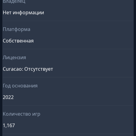
Владелец
Нет информации
Платформа
Собственная
Лицензия
Curacao: Отсутствует
Год основания
2022
Количество игр
1,167