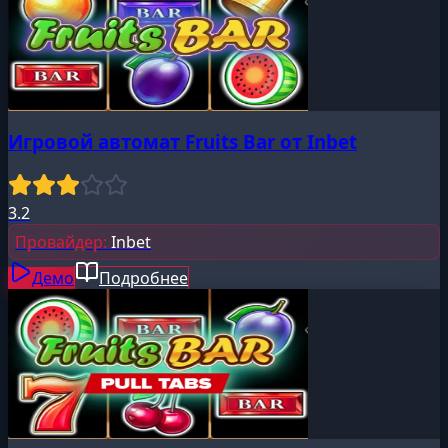
Игровой автомат Fruits Bar от Inbet
3.2
Провайдер:
Inbet
Демо
Подробнее