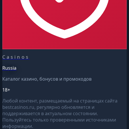
Casinos
Russia
Каталог казино, бонусов и промокодов
18+
Любой контент, размещаемый на страницах сайта
bestcasinos.ru
, регулярно обновляется и
поддерживается в актуальном состоянии.
Пользуйтесь только проверенными источниками
информации.