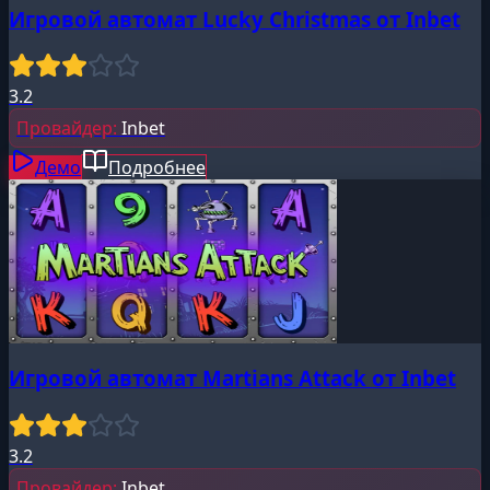
Игровой автомат Lucky Christmas от Inbet
3.2
Провайдер:
Inbet
Демо
Подробнее
Игровой автомат Martians Attack от Inbet
3.2
Провайдер:
Inbet