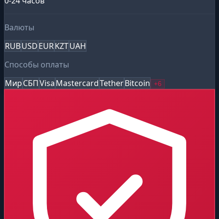
0-24 часов
Валюты
RUB
USD
EUR
KZT
UAH
Способы оплаты
Мир
СБП
Visa
Mastercard
Tether
Bitcoin
+
6