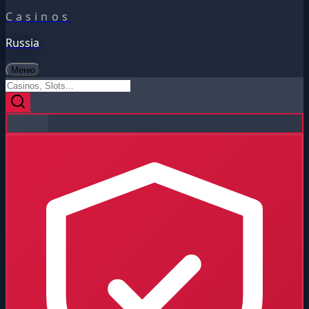
Casinos
Russia
Меню