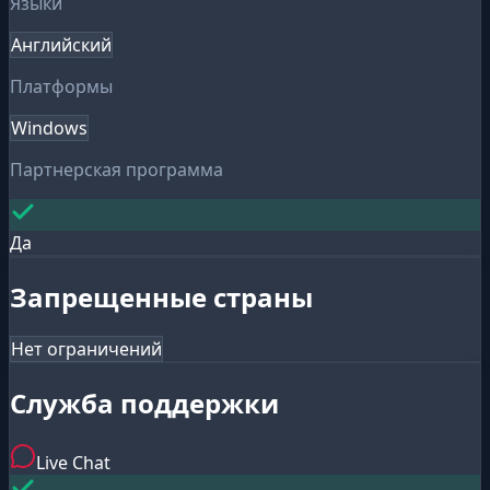
Языки
Английский
Платформы
Windows
Партнерская программа
Да
Запрещенные страны
Нет ограничений
Служба поддержки
Live Chat