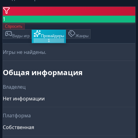
1
Сбросить
Виды игр
Провайдеры
Жанры
1
Игры не найдены.
Общая информация
Владелец
Нет информации
Платформа
Собственная