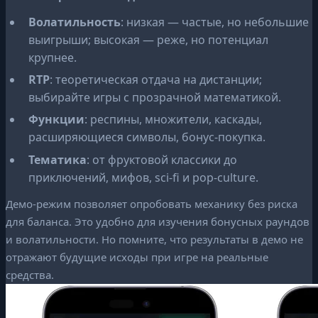
Волатильность
: низкая — частые, но небольшие
выигрыши; высокая — реже, но потенциал
крупнее.
RTP
: теоретическая отдача на дистанции;
выбирайте игры с прозрачной математикой.
Функции
: респины, множители, каскады,
расширяющиеся символы, бонус‑покупка.
Тематика
: от фруктовой классики до
приключений, мифов, sci‑fi и pop‑culture.
Демо‑режим позволяет опробовать механику без риска
для баланса. Это удобно для изучения бонусных раундов
и волатильности. Но помните, что результаты в демо не
отражают будущие исходы при игре на реальные
средства.