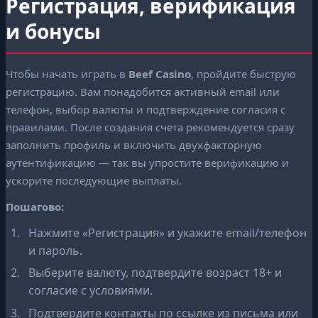
Регистрация, верификация
и бонусы
Чтобы начать играть в
Beef Casino
, пройдите быструю
регистрацию. Вам понадобится активный email или
телефон, выбор валюты и подтверждение согласия с
правилами. После создания счета рекомендуется сразу
заполнить профиль и включить двухфакторную
аутентификацию — так вы упростите верификацию и
ускорите последующие выплаты.
Пошагово:
Нажмите «Регистрация» и укажите email/телефон
и пароль.
Выберите валюту, подтвердите возраст 18+ и
согласие с условиями.
Подтвердите контакты по ссылке из письма или