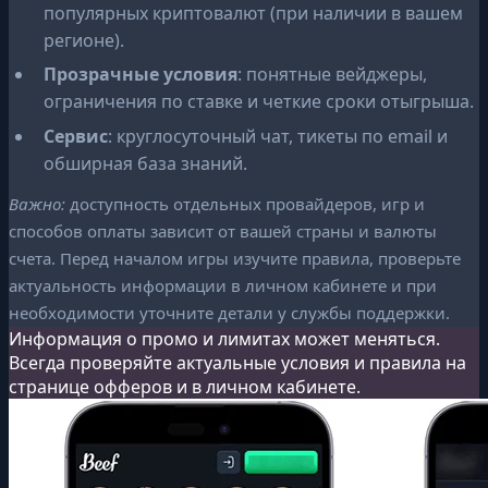
популярных криптовалют (при наличии в вашем
регионе).
Прозрачные условия
: понятные вейджеры,
ограничения по ставке и четкие сроки отыгрыша.
Сервис
: круглосуточный чат, тикеты по email и
обширная база знаний.
Важно:
доступность отдельных провайдеров, игр и
способов оплаты зависит от вашей страны и валюты
счета. Перед началом игры изучите правила, проверьте
актуальность информации в личном кабинете и при
необходимости уточните детали у службы поддержки.
Информация о промо и лимитах может меняться.
Всегда проверяйте актуальные условия и правила на
странице офферов и в личном кабинете.