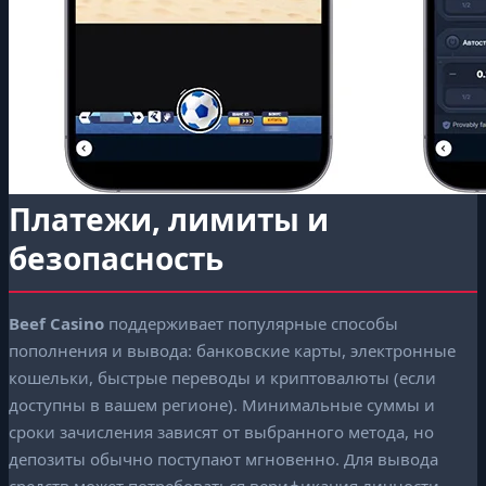
Платежи, лимиты и
безопасность
Beef Casino
поддерживает популярные способы
пополнения и вывода: банковские карты, электронные
кошельки, быстрые переводы и криптовалюты (если
доступны в вашем регионе). Минимальные суммы и
сроки зачисления зависят от выбранного метода, но
депозиты обычно поступают мгновенно. Для вывода
средств может потребоваться верификация личности,