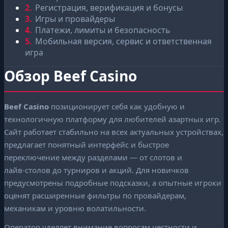
2
.
Регистрация, верификация и бонусы
3
.
Игры и провайдеры
4
.
Платежи, лимиты и безопасность
5
.
Мобильная версия, сервис и ответственная
игра
Обзор Beef Casino
Beef Casino
позиционирует себя как удобную и
технологичную платформу для любителей азартных игр.
Сайт работает стабильно на всех актуальных устройствах,
предлагает понятный интерфейс и быстрое
переключение между разделами — от слотов и
лайв‑столов до турниров и акций. Для новичков
предусмотрены подробные подсказки, а опытные игроки
оценят расширенные фильтры по провайдерам,
механикам и уровню волатильности.
Оператор уделяет внимание вопросам честности и