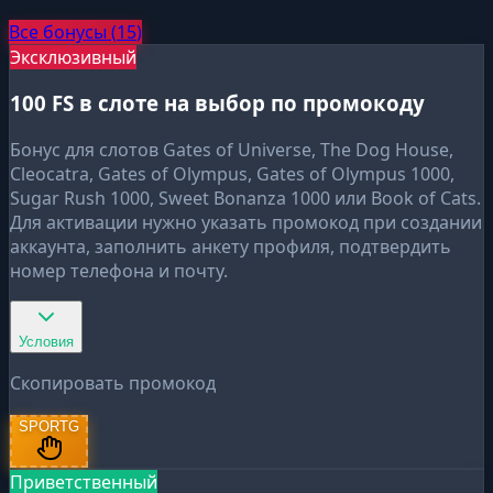
Все бонусы (
15
)
Эксклюзивный
100 FS в слоте на выбор по промокоду
Бонус для слотов Gates of Universe, The Dog House,
Cleocatra, Gates of Olympus, Gates of Olympus 1000,
Sugar Rush 1000, Sweet Bonanza 1000 или Book of Cats.
Для активации нужно указать промокод при создании
аккаунта, заполнить анкету профиля, подтвердить
номер телефона и почту.
Вейджер
Условия
45
Скопировать промокод
Фриспины
SPORTG
100
Приветственный