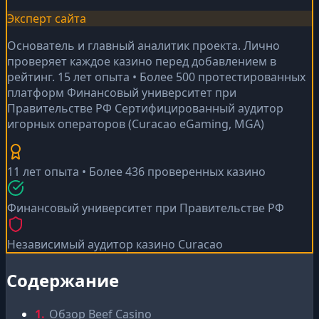
Эксперт сайта
Основатель и главный аналитик проекта. Лично
проверяет каждое казино перед добавлением в
рейтинг. 15 лет опыта • Более 500 протестированных
платформ Финансовый университет при
Правительстве РФ Сертифицированный аудитор
игорных операторов (Curacao eGaming, MGA)
11 лет опыта • Более 436 проверенных казино
Финансовый университет при Правительстве РФ
Независимый аудитор казино Curacao
Содержание
1
.
Обзор Beef Casino