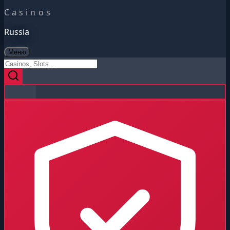
Casinos
Russia
Меню