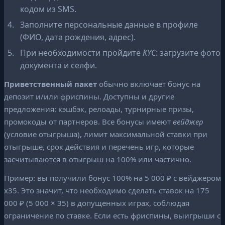
кодом из SMS.
Заполните персональные данные в профиле
(ФИО, дата рождения, адрес).
При необходимости пройдите
KYC
: загрузите фото
документа и селфи.
Приветственный пакет
обычно включает бонус на
депозит и/или фриспины. Доступны и другие
предложения: кэшбэк, релоады, турнирные призы,
промокоды от партнеров. Все бонусы имеют
вейджер
(условие отыгрыша), лимит максимальной ставки при
отыгрыше, срок действия и перечень игр, которые
засчитываются в отыгрыш на 100% или частично.
Пример: вы получили бонус 100% на 5 000 ₽ с вейджером
x35. Это значит, что необходимо сделать ставок на 175
000 ₽ (5 000 × 35) в допущенных играх, соблюдая
ограничение по ставке. Если есть фриспины, выигрыши с