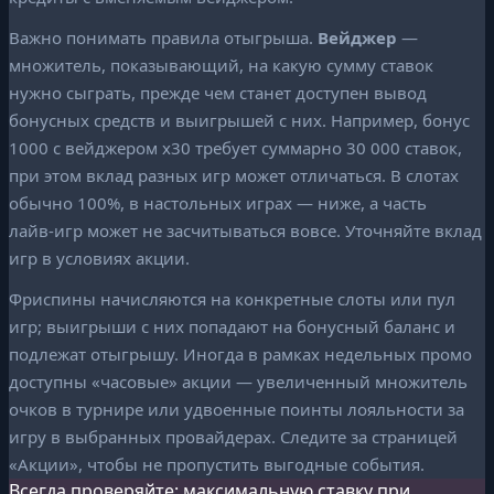
Важно понимать правила отыгрыша.
Вейджер
—
множитель, показывающий, на какую сумму ставок
нужно сыграть, прежде чем станет доступен вывод
бонусных средств и выигрышей с них. Например, бонус
1000 с вейджером x30 требует суммарно 30 000 ставок,
при этом вклад разных игр может отличаться. В слотах
обычно 100%, в настольных играх — ниже, а часть
лайв‑игр может не засчитываться вовсе. Уточняйте вклад
игр в условиях акции.
Фриспины начисляются на конкретные слоты или пул
игр; выигрыши с них попадают на бонусный баланс и
подлежат отыгрышу. Иногда в рамках недельных промо
доступны «часовые» акции — увеличенный множитель
очков в турнире или удвоенные поинты лояльности за
игру в выбранных провайдерах. Следите за страницей
«Акции», чтобы не пропустить выгодные события.
Всегда проверяйте: максимальную ставку при