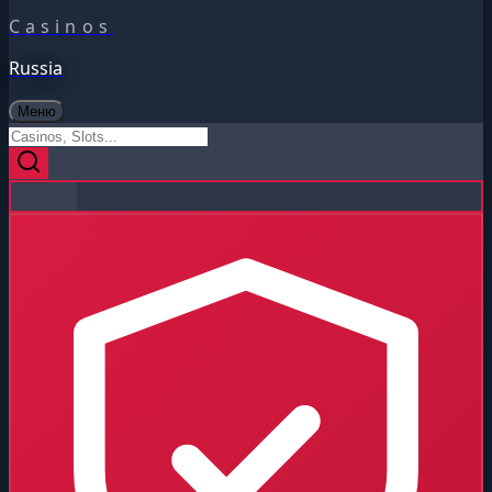
Casinos
Russia
Меню