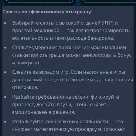
Советы по эффективному отыгрышу:
Выбирайте слоты с высокой отдачей (RTP) и
простой механикой — так легче прогнозировать
волатильность и темп расхода банкролла.
Ставьте умеренно: превышение максимальной
ставки при отыгрыше может аннулировать бонус
и выигрыш.
Следите за вкладом игр. Если настольные игры
дают низкий процент, отложите их до завершения
отыгрыша.
Разбейте требования на сессии: фиксируйте
прогресс, делайте паузы, чтобы снизить
эмоциональные решения.
Используйте кэшбек и очки лояльности — это
снижает математическую просадку и помогает