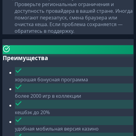
Проверьте региональные ограничения и
доступность провайдера в вашей стране. Иногда
помогают перезапуск, смена браузера или
очистка кеша. Если проблема сохраняется —
обратитесь в поддержку.
Преимущества
хорошая бонусная программа
более 2000 игр в коллекции
кешбэк до 20%
удобная мобильная версия казино