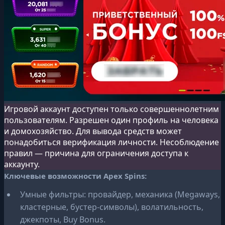
Игровой аккаунт доступен только совершеннолетним
пользователям. Разрешен один профиль на человека
и домохозяйство. Для вывода средств может
понадобиться верификация личности. Несоблюдение
правил — причина для ограничения доступа к
аккаунту.
Ключевые возможности Apex Spins:
Умные фильтры: провайдер, механика (Megaways,
кластерные, бустер-символы), волатильность,
джекпоты, Buy Bonus.