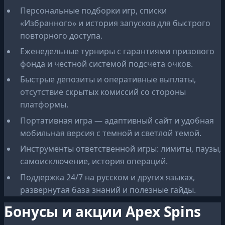
Персональные подборки игр, списки
«Избранного» и история запусков для быстрого
повторного доступа.
Еженедельные турниры с гарантиями призового
фонда и честной системой подсчета очков.
Быстрые депозиты и оперативные выплаты,
отсутствие скрытых комиссий со стороны
платформы.
Портативная игра — адаптивный сайт и удобная
мобильная версия с темной и светлой темой.
Инструменты ответственной игры: лимиты, паузы,
самоисключение, история операций.
Поддержка 24/7 на русском и других языках,
развернутая база знаний и полезные гайды.
Бонусы и акции Apex Spins