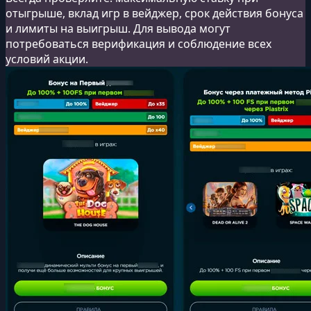
отыгрыше, вклад игр в вейджер, срок действия бонуса
и лимиты на выигрыш. Для вывода могут
потребоваться верификация и соблюдение всех
условий акции.