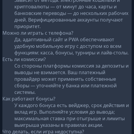
криптовалюты — от минут до часа, карты и
банковские переводы — до нескольких рабочих
дней. Верифицированные аккаунты получают
приоритет.
Можно ли играть с телефона?
Да, адаптивный сайт и PWA обеспечивают
удобную мобильную игру с доступом ко всем
функциям: касса, бонусы, турниры и лайв‑столы.
Есть ли комиссии?
Со стороны платформы комиссия за депозиты и
выводы не взимается. Ваш платежный
провайдер может применять собственные
сборы — уточняйте у банка или платежной
системы.
Как работают бонусы?
У каждого бонуса есть вейджер, срок действия и
вклад игр. Выполняйте условия до вывода;
максимальная ставка при отыгрыше и лимиты
выигрыша указаны в правилах акции.
Что делать, если игра недоступна?