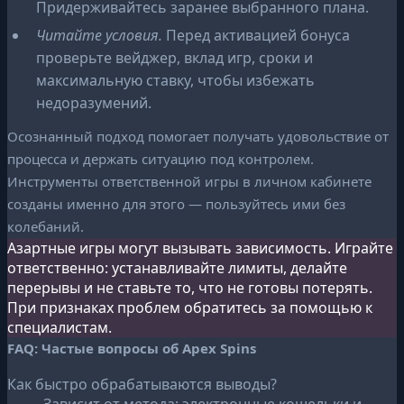
Придерживайтесь заранее выбранного плана.
Читайте условия.
Перед активацией бонуса
проверьте вейджер, вклад игр, сроки и
максимальную ставку, чтобы избежать
недоразумений.
Осознанный подход помогает получать удовольствие от
процесса и держать ситуацию под контролем.
Инструменты ответственной игры в личном кабинете
созданы именно для этого — пользуйтесь ими без
колебаний.
Азартные игры могут вызывать зависимость. Играйте
ответственно: устанавливайте лимиты, делайте
перерывы и не ставьте то, что не готовы потерять.
При признаках проблем обратитесь за помощью к
специалистам.
FAQ: Частые вопросы об Apex Spins
Как быстро обрабатываются выводы?
Зависит от метода: электронные кошельки и