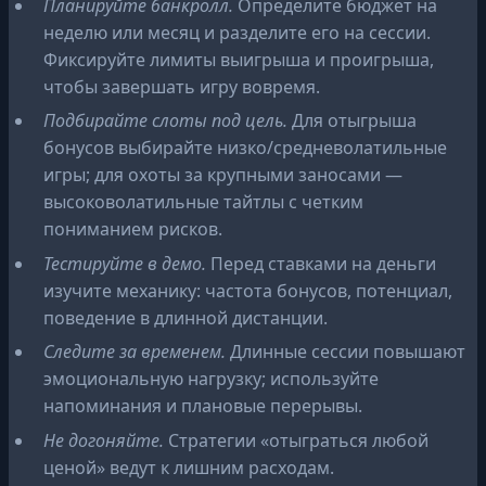
Планируйте банкролл.
Определите бюджет на
неделю или месяц и разделите его на сессии.
Фиксируйте лимиты выигрыша и проигрыша,
чтобы завершать игру вовремя.
Подбирайте слоты под цель.
Для отыгрыша
бонусов выбирайте низко/средневолатильные
игры; для охоты за крупными заносами —
высоковолатильные тайтлы с четким
пониманием рисков.
Тестируйте в демо.
Перед ставками на деньги
изучите механику: частота бонусов, потенциал,
поведение в длинной дистанции.
Следите за временем.
Длинные сессии повышают
эмоциональную нагрузку; используйте
напоминания и плановые перерывы.
Не догоняйте.
Стратегии «отыграться любой
ценой» ведут к лишним расходам.