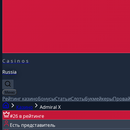
Casinos
Russia
Меню
Рейтинг казино
Бонусы
Статьи
Слоты
Букмейкеры
Прова
Казино
Admiral X
#
26
в рейтинге
Есть представитель